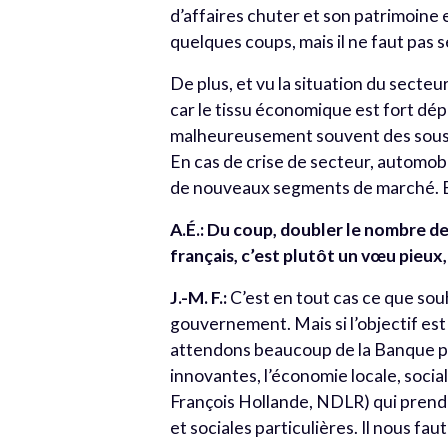
d’affaires chuter et son patrimoine 
quelques coups, mais il ne faut pas se
De plus, et vu la situation du secteu
car le tissu économique est fort d
malheureusement souvent des sous-t
En cas de crise de secteur, automobi
de nouveaux segments de marché. El
A.É.: Du coup, doubler le nombre 
français, c’est plutôt un vœu pieux
J.-M. F.:
C’est en tout cas ce que sou
gouvernement. Mais si l’objectif est 
attendons beaucoup de la Banque pu
innovantes, l’économie locale, soci
François Hollande, NDLR) qui prend s
et sociales particulières. Il nous fa