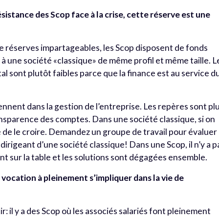
sistance des Scop face à la crise, cette réserve est une
 de réserves impartageables, les Scop disposent de fonds
à une société «classique» de même profil et même taille. L
al sont plutôt faibles parce que la finance est au service d
iennent dans la gestion de l’entreprise. Les repères sont pl
ransparence des comptes. Dans une société classique, si on
gé de le croire. Demandez un groupe de travail pour évaluer 
u dirigeant d’une société classique! Dans une Scop, il n’y a p
nt sur la table et les solutions sont dégagées ensemble.
as vocation à pleinement s’impliquer dans la vie de
r: il y a des Scop où les associés salariés font pleinement