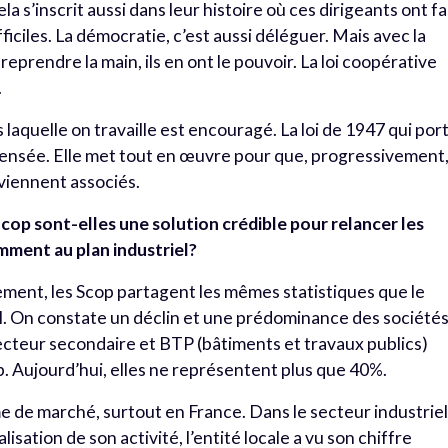
a s’inscrit aussi dans leur histoire où ces dirigeants ont fa
ficiles. La démocratie, c’est aussi déléguer. Mais avec la
 reprendre la main, ils en ont le pouvoir. La loi coopérative
.
 laquelle on travaille est encouragé. La loi de 1947 qui por
n pensée. Elle met tout en œuvre pour que, progressivement,
eviennent associés.
 Scop sont-elles une solution crédible pour relancer les
mment au plan industriel?
ment, les Scop partagent les mêmes statistiques que le
al. On constate un déclin et une prédominance des société
e secteur secondaire et BTP (bâtiments et travaux publics)
p. Aujourd’hui, elles ne représentent plus que 40%.
e de marché, surtout en France. Dans le secteur industriel
lisation de son activité, l’entité locale a vu son chiffre