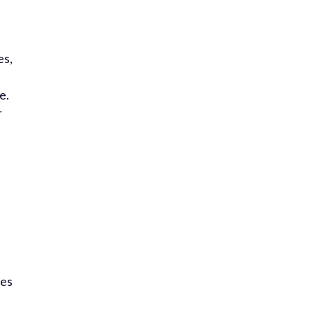
es,
e.
r
les