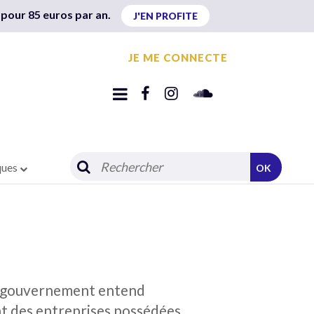
 pour 85 euros par an.
J'EN PROFITE
JE ME CONNECTE
ques
OK
 le gouvernement entend
ent des entreprises possédées