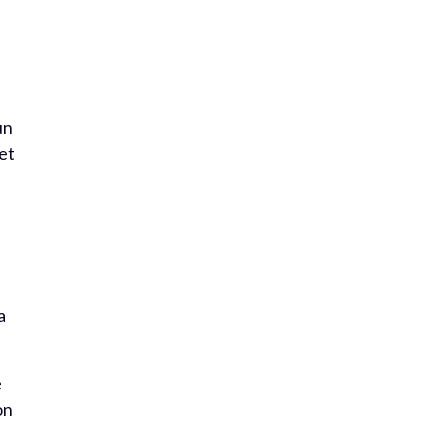
un
 et
a
e
on