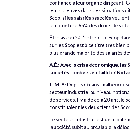
confiance à leur organe dirigeant. Cel
leurs preuves dans des situations dif
Scop, si les salariés associés veulent
leur confère 65% des droits de vote
Être associé à l’entreprise Scop dans
sur les Scop est à ce titre très bie
plus grande majorité des salariés d
A.É.: Avec la crise économique, les
sociétés tombées en faillite? Nota
J.-M. F.:
Depuis dix ans, malheureuse
secteur industriel au niveau nation
de services. Il y a de cela 20 ans, l
constituaient les deux tiers des Sco
Le secteur industriel est un problèm
la société subit au préalable la déloca