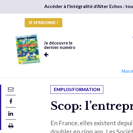
Accéder à l'intégralité d'Alter Echos : t
JE M'ABONNE !
Je découvre le
dernier numéro
Nos 
EMPLOI/FORMATION
Scop: l’entrepr
En France, elles existent depu
doubler en cinq ans. Les Socié