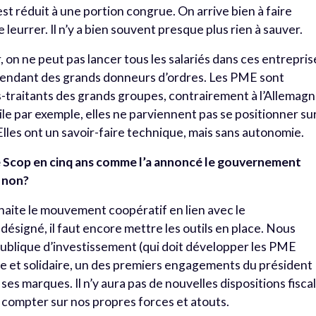
est réduit à une portion congrue. On arrive bien à faire
 leurrer. Il n’y a bien souvent presque plus rien à sauver.
r, on ne peut pas lancer tous les salariés dans ces entrepris
épendant des grands donneurs d’ordres. Les PME sont
raitants des grands groupes, contrairement à l’Allemagn
le par exemple, elles ne parviennent pas se positionner su
les ont un savoir-faire technique, mais sans autonomie.
de Scop en cinq ans comme l’a annoncé le gouvernement
, non?
haite le mouvement coopératif en lien avec le
désigné, il faut encore mettre les outils en place. Nous
blique d’investissement (qui doit développer les PME
ale et solidaire, un des premiers engagements du président
es marques. Il n’y aura pas de nouvelles dispositions fisca
ut compter sur nos propres forces et atouts.