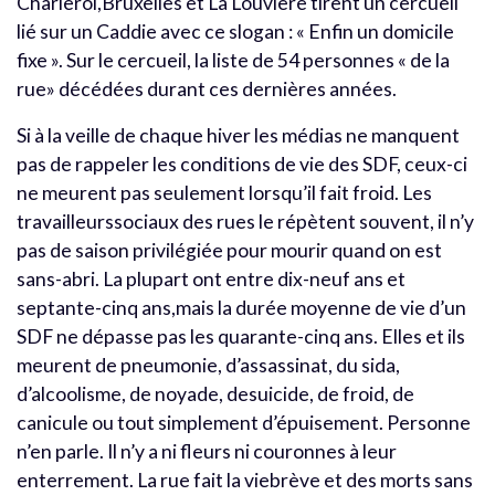
Charleroi,Bruxelles et La Louvière tirent un cercueil
lié sur un Caddie avec ce slogan : « Enfin un domicile
fixe ». Sur le cercueil, la liste de 54 personnes « de la
rue» décédées durant ces dernières années.
Si à la veille de chaque hiver les médias ne manquent
pas de rappeler les conditions de vie des SDF, ceux-ci
ne meurent pas seulement lorsqu’il fait froid. Les
travailleurssociaux des rues le répètent souvent, il n’y
pas de saison privilégiée pour mourir quand on est
sans-abri. La plupart ont entre dix-neuf ans et
septante-cinq ans,mais la durée moyenne de vie d’un
SDF ne dépasse pas les quarante-cinq ans. Elles et ils
meurent de pneumonie, d’assassinat, du sida,
d’alcoolisme, de noyade, desuicide, de froid, de
canicule ou tout simplement d’épuisement. Personne
n’en parle. Il n’y a ni fleurs ni couronnes à leur
enterrement. La rue fait la viebrève et des morts sans