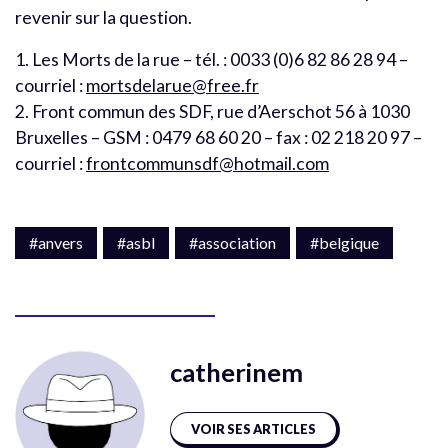
revenir sur la question.
1. Les Morts de la rue – tél. : 0033 (0)6 82 86 28 94 –
courriel :
mortsdelarue@free.fr
2. Front commun des SDF, rue d’Aerschot 56 à 1030
Bruxelles – GSM : 0479 68 60 20 – fax : 02 218 20 97 –
courriel :
frontcommunsdf@hotmail.com
#anvers
#asbl
#association
#belgique
catherinem
VOIR SES ARTICLES