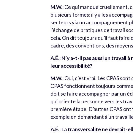
M.W.:
Ce qui manque cruellement, c’e
plusieurs formes: il y a les accompa
secteurs via un accompagnement phys
l’échange de pratiques de travail so
cela. On dit toujours qu’il faut faire 
cadre, des conventions, des moyens
A.É.:
N’y a-t-il pas aussi un travail 
leur accessibilité?
M.W.:
Oui, c’est vrai. Les CPAS sont 
CPAS fonctionnent toujours comme 
doit se faire accompagner par un édu
qui oriente la personne vers les trav
première étape. D’autres CPAS ont fai
exemple en demandant à un travaille
A.É.:
La transversalité ne devrait-el