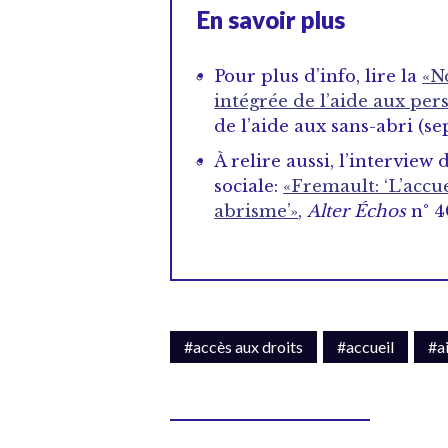
En savoir plus
Pour plus d’info, lire la
«N
intégrée de l’aide aux per
de l’aide aux sans-abri (s
À relire aussi, l’interview
sociale:
«Fremault: ‘L’accu
abrisme’»
,
Alter Échos
n° 4
#accès aux droits
#accueil
#a