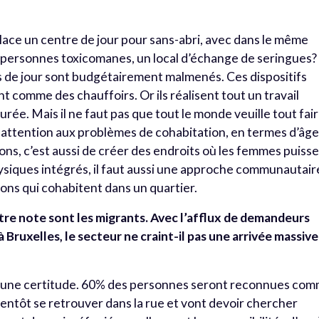
lace un centre de jour pour sans-abri, avec dans le même
r personnes toxicomanes, un local d’échange de seringues?
s de jour sont budgétairement malmenés. Ces dispositifs
t comme des chauffoirs. Or ils réalisent tout un travail
urée. Mais il ne faut pas que tout le monde veuille tout fai
re attention aux problèmes de cohabitation, en termes d’âg
ons, c’est aussi de créer des endroits où les femmes puiss
hysiques intégrés, il faut aussi une approche communautair
ions qui cohabitent dans un quartier.
tre note sont les migrants. Avec l’afflux de demandeurs
 à Bruxelles, le secteur ne craint-il pas une arrivée massive
st une certitude. 60% des personnes seront reconnues co
ientôt se retrouver dans la rue et vont devoir chercher