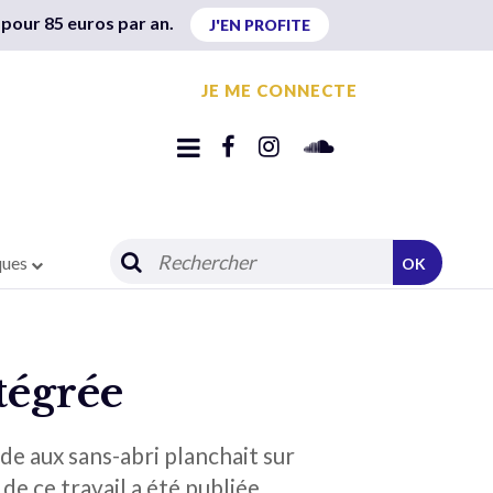
 pour 85 euros par an.
J'EN PROFITE
JE ME CONNECTE
ques
OK
tégrée
de aux sans-abri planchait sur
de ce travail a été publiée