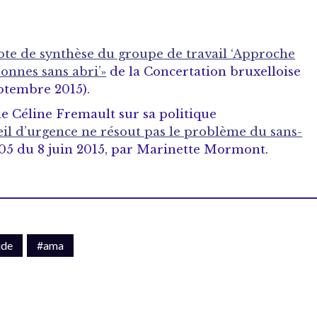
ote de synthèse du groupe de travail ‘Approche
sonnes sans abri’»
de la Concertation bruxelloise
eptembre 2015).
 de Céline Fremault sur sa politique
eil d’urgence ne résout pas le problème du sans-
05 du 8 juin 2015, par Marinette Mormont.
ide
#ama