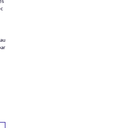
ès
ec
 au
par