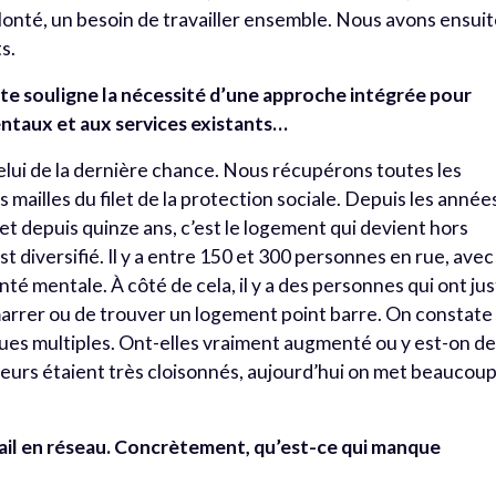
onté, un besoin de travailler ensemble. Nous avons ensui
s.
ote souligne la nécessité d’une approche intégrée pour
entaux et aux services existants…
celui de la dernière chance. Nous récupérons toutes les
 mailles du filet de la protection sociale. Depuis les année
, et depuis quinze ans, c’est le logement qui devient hors
est diversifié. Il y a entre 150 et 300 personnes en rue, avec
té mentale. À côté de cela, il y a des personnes qui ont ju
arrer ou de trouver un logement point barre. On constate
ques multiples. Ont-elles vraiment augmenté ou y est-on d
cteurs étaient très cloisonnés, aujourd’hui on met beaucou
vail en réseau. Concrètement, qu’est-ce qui manque