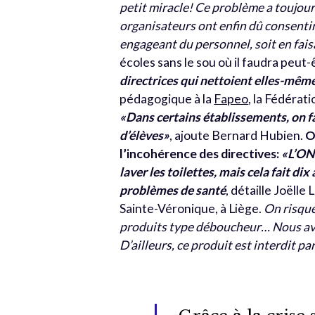
petit miracle! Ce problème a toujours 
organisateurs ont enfin dû consentir
engageant du personnel, soit en fais
écoles sans le sou où il faudra peut
directrices qui nettoient elles-même
pédagogique à la
Fapeo
, la Fédérat
«Dans certains établissements, on fa
d’élèves»
, ajoute Bernard Hubien.
O
l’incohérence des directives:
«L’ONE
laver les toilettes, mais cela fait di
problèmes de santé
, détaille Joëll
Sainte-Véronique, à Liège.
On risque
produits type déboucheur… Nous avon
D’ailleurs, ce produit est interdit pa