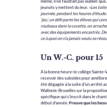
même, il ne faudrait pas oublier que, 
jeunots y mettent du leur.
«Les toile
journée, pendant les heures d’étude. 
‘jeu’, un défi parmi les élèves qui 
rouleaux dans la cuvette, on arrache
avec des équipements encastrés. Des 
ce à quoi on n’a jamais voulu se réso
Un W.-C. pour 15
À la bonne heure: le collège Sainte-
recevoir des subsides pour améliorer
été dégagée à la suite d’un arrêté 
Wallonie-Bruxelles sur la propositi
spécifique qui s’inscrit dans le chan
début d’année.
Preuve que les besoi