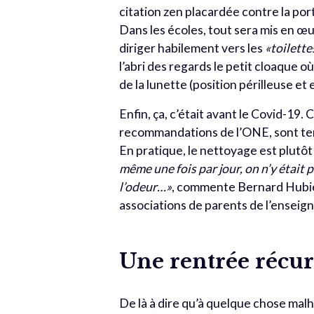
citation zen placardée contre la port
Dans les écoles, tout sera mis en œuv
diriger habilement vers les
«toilett
l’abri des regards le petit cloaque o
de la lunette (position périlleuse et
Enfin, ça, c’était avant le Covid-19. 
recommandations de l’ONE, sont tenu
En pratique, le nettoyage est plutô
même une fois par jour, on n’y était 
l’odeur…»
, commente Bernard Hubien
associations de parents de l’enseig
Une rentrée récu
De là à dire qu’à quelque chose mal