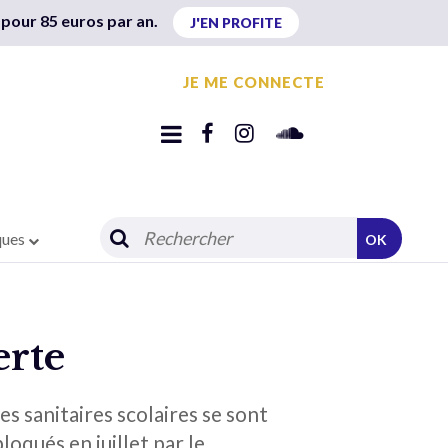
 pour 85 euros par an.
J'EN PROFITE
JE ME CONNECTE
ques
OK
erte
s sanitaires scolaires se sont
loqués en juillet par le