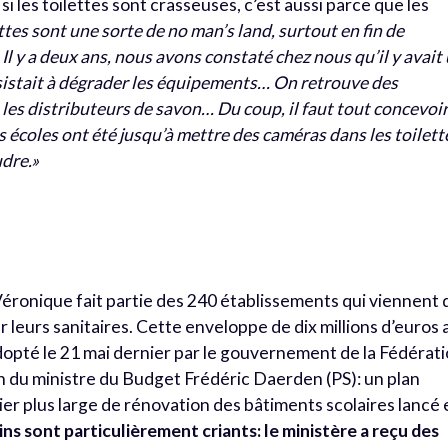
si les toilettes sont crasseuses, c’est aussi parce que les
ttes sont une sorte de no man’s land, surtout en fin de
Il y a deux ans, nous avons constaté chez nous qu’il y avait
consistait à dégrader les équipements… On retrouve des
 les distributeurs de savon… Du coup, il faut tout concevoi
écoles ont été jusqu’à mettre des caméras dans les toilett
udre.»
Véronique fait partie des 240 établissements qui viennent 
 leurs sanitaires. Cette enveloppe de dix millions d’euros 
adopté le 21 mai dernier par le gouvernement de la Fédérat
on du ministre du Budget Frédéric Daerden (PS): un plan
tier plus large de rénovation des bâtiments scolaires lancé
ns sont particulièrement criants: le ministère a reçu des