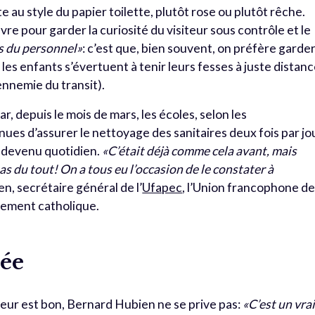
e au style du papier toilette, plutôt rose ou plutôt rêche.
re pour garder la curiosité du visiteur sous contrôle et le
es du personnel»
: c’est que, bien souvent, on préfère garder
ù les enfants s’évertuent à tenir leurs fesses à juste distan
 ennemie du transit).
Car, depuis le mois de mars, les écoles, selon les
es d’assurer le nettoyage des sanitaires deux fois par jou
t devenu quotidien.
«C’était déjà comme cela avant, mais
pas du tout! On a tous eu l’occasion de le constater à
, secrétaire général de l’
Ufapec
, l’Union francophone d
nement catholique.
rée
heur est bon, Bernard Hubien ne se prive pas:
«C’est un vra