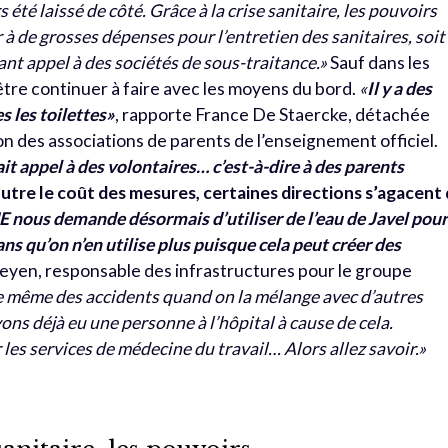
été laissé de côté. Grâce à la crise sanitaire, les pouvoirs
 à de grosses dépenses pour l’entretien des sanitaires, soit
ant appel à des sociétés de sous-traitance.»
Sauf dans les
-être continuer à faire avec les moyens du bord.
«
Il y a des
s les toilettes»
, rapporte France De Staercke, détachée
ion des associations de parents de l’enseignement officiel.
it appel à des volontaires… c’est-à-dire à des parents
utre le coût des mesures, certaines directions s’agacent
 nous demande désormais d’utiliser de l’eau de Javel pou
x ans qu’on n’en utilise plus puisque cela peut créer des
e Leyen, responsable des infrastructures pour le groupe
 même des accidents quand on la mélange avec d’autres
s déjà eu une personne à l’hôpital à cause de cela.
r les services de médecine du travail… Alors allez savoir.»