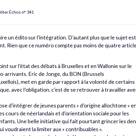
Alter Échos n° 341
re un édito sur l’intégration. D’autant plus que le sujet es
. Rien que ce numéro compte pas moins de quatre articl
e point sur l’état des débats à Bruxelles et en Wallonie sur le
mo-arrivants. Eric de Jonge, du BON (Brussels
ellois), met en garde par rapport à la volonté de certains
sque, avec l’obligation, c’est de se retrouver à travailler av
pose d’intégrer de jeunes parents « d’origine allochtone » e
s cours de néerlandais et d’orientation sociale pour les
fants. Une belle initiative qui fait pourtant grincer les de
i voudraient la limiter aux « contribuables ».