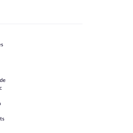
t
es
 de
ec
n
nts