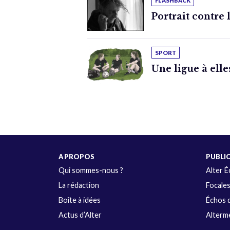
FLASHBACK
Portrait contre 
SPORT
Une ligue à elle
A PROPOS
PUBLI
Qui sommes-nous ?
Alter 
La rédaction
Focale
Boîte à idées
Échos d
Actus d’Alter
Alterme