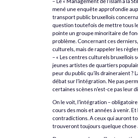
– Le « Management de l’islam à la St
mené une enquête approfondie auprès
transport public bruxellois concern
question toutefois de mettre tous l
pointe un groupe minoritaire de fon
problème. Concernant ces derniers, i
culturels, mais de rappeler les règle
– « Les centres culturels bruxellois 
jeunes artistes de quartiers populai
peur du public qu’ils draineraient ? 
débat sur l’intégration. Ne pas perm
certaines scènes n’est-ce pas leur di
On le voit, l’intégration – obligato
cours des mois et années à venir. E
contradictions. A ceux qui auront to
trouveront toujours quelque chose à l