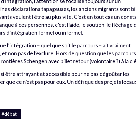
’intégration, l’attention se focalise toujours sur un
nes déclarations tapageuses, les anciens migrants sont b
vants veulent l’être au plus vite. C’est en tout cas un const
anque à ces personnes, c’est l’aide, le soutien, le fléchage 
rs d’intégration formel ou informel.
ue l’intégration – quel que soit le parcours – ait vraiment
, et non pas de l’exclure. Hors de question que les parcour
ontières Schengen avec billet retour (volontaire ?) à la clé
ssi être attrayant et accessible pour ne pas dégoûter les
mer que ce n’est pas pour eux. Un défi que des projets locau
#débat