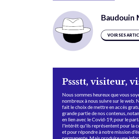
Baudouin 
VOIR SES ARTI
Pssstt, visiteur, v
Nous sommes heureux que vous soye
nombreux à nous suivre sur le web. 
fait le choix de mettre en accès grat
grande partie de nos contenus, not
en lien avec le Covid-19, pour le par
l'intérêt qu'ils représentent pour la c
et pour répondre à notre mission d'
permanente. Mais produire une info