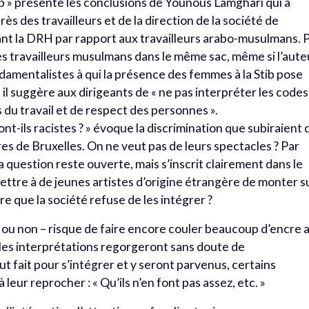
ib » présente les conclusions de Younous Lamghari qui a
 des travailleurs et de la direction de la société de
ant la DRH par rapport aux travailleurs arabo-musulmans. 
es travailleurs musulmans dans le même sac, même si l’aute
damentalistes à qui la présence des femmes à la Stib pose
l suggère aux dirigeants de « ne pas interpréter les codes
s du travail et de respect des personnes ».
sont-ils racistes ? » évoque la discrimination que subiraient 
res de Bruxelles. On ne veut pas de leurs spectacles ? Par
La question reste ouverte, mais s’inscrit clairement dans le
ettre à de jeunes artistes d’origine étrangère de monter s
re que la société refuse de les intégrer ?
ire ou non – risque de faire encore couler beaucoup d’encre 
t les interprétations regorgeront sans doute de
ut fait pour s’intégrer et y seront parvenus, certains
eur reprocher : « Qu’ils n’en font pas assez, etc. »