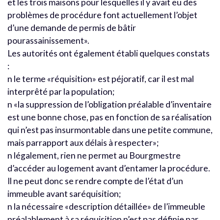
et les trois maisons pour lesquelles il y avait eu des
problèmes de procédure font actuellement l’objet
d’une demande de permis de bâtir
pourassainissement».
Les autorités ont également établi quelques constats
:
n le terme «réquisition» est péjoratif, car il est mal
interprêté par la population;
n «la suppression de l’obligation préalable d’inventaire
est une bonne chose, pas en fonction de sa réalisation
qui n’est pas insurmontable dans une petite commune,
mais parrapport aux délais à respecter»;
n légalement, rien ne permet au Bourgmestre
d’accéder au logement avant d’entamer la procédure.
Il ne peut donc se rendre compte de l’état d’un
immeuble avant saréquisition;
n la nécessaire «description détaillée» de l’immeuble
préalablement à sa réquisition n’est pas définie par