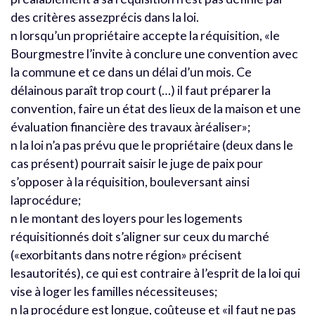
des critères assezprécis dans la loi.
n lorsqu’un propriétaire accepte la réquisition, «le
Bourgmestre l’invite à conclure une convention avec
la commune et ce dans un délai d’un mois. Ce
délainous paraît trop court (…) il faut préparer la
convention, faire un état des lieux de la maison et une
évaluation financière des travaux àréaliser»;
n la loi n’a pas prévu que le propriétaire (deux dans le
cas présent) pourrait saisir le juge de paix pour
s’opposer à la réquisition, bouleversant ainsi
laprocédure;
n le montant des loyers pour les logements
réquisitionnés doit s’aligner sur ceux du marché
(«exorbitants dans notre région» précisent
lesautorités), ce qui est contraire à l’esprit de la loi qui
vise à loger les familles nécessiteuses;
n la procédure est longue, coûteuse et «il faut ne pas