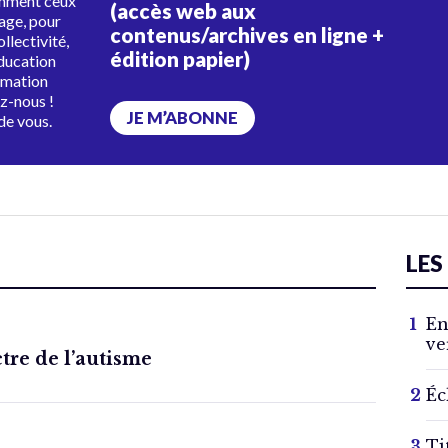
amment ceux
(accès web aux
tage, pour
contenus/archives en ligne +
ollectivité,
édition papier)
éducation
rmation
ez-nous !
JE M’ABONNE
de vous.
LES
En
ve
ctre de l’autisme
Éc
Ti