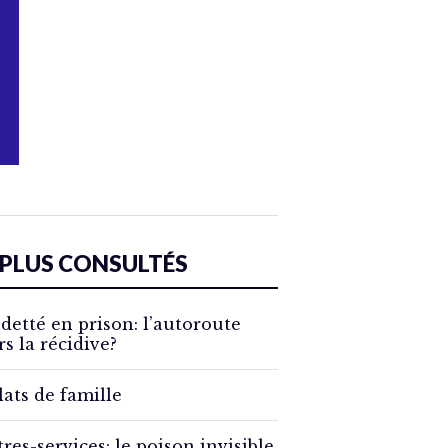
 PLUS CONSULTÉS
detté en prison: l’autoroute
rs la récidive?
lats de famille
tres-services: le poison invisible