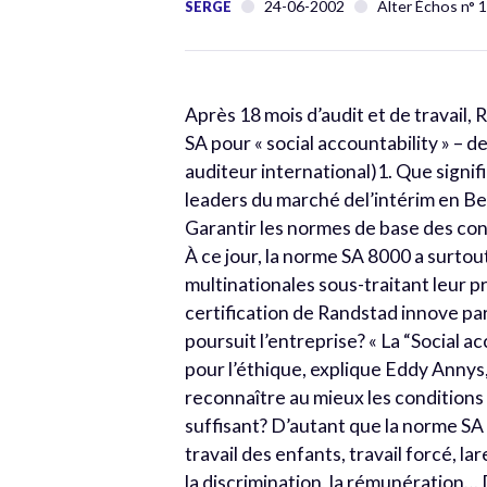
24-06-2002
Alter Échos n° 
SERGE
Après 18 mois d’audit et de travail,
SA pour « social accountability » – 
auditeur international)1. Que signif
leaders du marché del’intérim en Be
Garantir les normes de base des cond
À ce jour, la norme SA 8000 a surtout
multinationales sous-traitant leur p
certification de Randstad innove par
poursuit l’entreprise? « La “Social 
pour l’éthique, explique Eddy Annys,
reconnaître au mieux les conditions 
suffisant? D’autant que la norme S
travail des enfants, travail forcé, la
la discrimination, la rémunération…