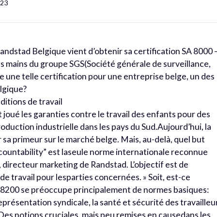
123
 Randstad Belgique vient d’obtenir sa certification SA 8000 
des mains du groupe SGS(Société générale de surveillance,
ie une telle certification pour une entreprise belge, un des
lgique?
itions de travail
 joué les garanties contre le travail des enfants pour des
roduction industrielle dans les pays du Sud.Aujourd’hui, la
 sa primeur sur le marché belge. Mais, au-delà, quel but
accountability” est laseule norme internationale reconnue
 directeur marketing de Randstad. L’objectif est de
de travail pour lesparties concernées. » Soit, est-ce
A 8200 se préoccupe principalement de normes basiques:
représentation syndicale, la santé et sécurité des travailleu
 Des notions cruciales, mais peu remises en causedans les