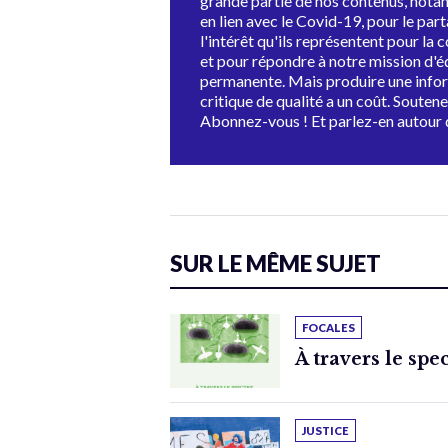
grande partie de nos contenus, not
en lien avec le Covid-19, pour le par
l'intérêt qu'ils représentent pour la c
et pour répondre à notre mission d'
permanente. Mais produire une info
critique de qualité a un coût. Souten
Abonnez-vous ! Et parlez-en autour 
SUR LE MÊME SUJET
FOCALES
À travers le spe
JUSTICE