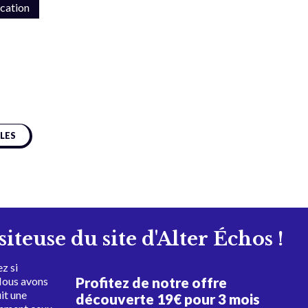
ication
CLES
isiteuse du site d'Alter Échos !
z si
Profitez de notre offre
Nous avons
uit une
découverte 19€ pour 3 mois