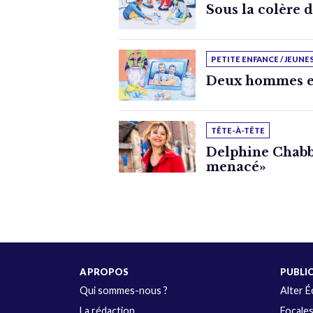
Sous la colère 
PETITE ENFANCE / JEUNE
Deux hommes e
TÊTE-À-TÊTE
Delphine Chabbe
menacé»
A PROPOS
PUBLI
Qui sommes-nous ?
Alter 
La rédaction
Focale