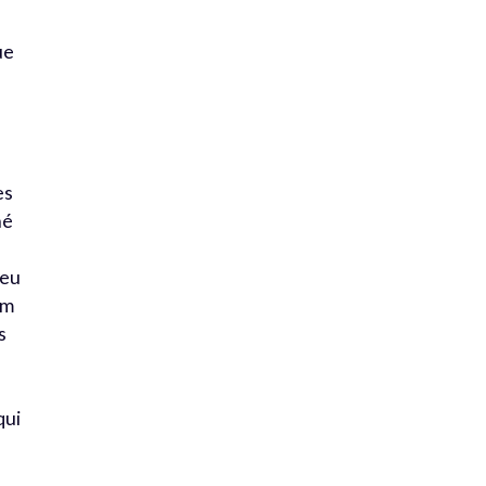
ue
es
hé
peu
im
s
qui