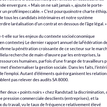
nde envergure. « Mais on ne sait jamais », ajoute le porte-
r un profil impeccable. « C’est pourquoinotre charte éthiq
 de tous les candidats intérimaires et notre système
dire laréalisation d’un contrat en dessous de l’âge légal. »
e-t-elle sur les enjeux du contexte socioéconomique
en contexteý Le dernier rapport annuel de laFédération d
nfirme la pénétration croissante de ce secteur sur le marc
palliela recherche de main-d’œuvre par les entreprises, la
ressources humaines, parfois d’une frange de travailleurs 
met d’externaliser la gestion sociale. Dans les faits, l’intér
 de l’emploi. Autant d’éléments quiréorganisent les relation
mblent pas relever des audits SA 8000.
fier deux « points noirs » chez Randstad: la discrimination, 
pression commerciale desclients (entreprises), et la
ux du travail, vu le taux de fréquence relativement élevé