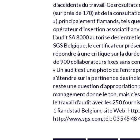
d’accidents du travail. Cesrésultats
(sur près de 170) et de la consulta
»),principalement flamands, tels qu
opérateur d’insertion associatif anv
l’audit SA 8000 autorise des entreti
SGS Belgique, le certificateur prés
répondre à une critique sur la durée
de 900 collaborateurs fixes sans co
« Un audit est une photo de l’entre
s’étendre sur la pertinence des indi
reste une question d’appropriation
management donne le ton, mais c’est 
le travail d’audit avec les 250 fourni
1 Randstad Belgium, site Web:
http
http://www.sgs.com,
tél.: 03 545 48