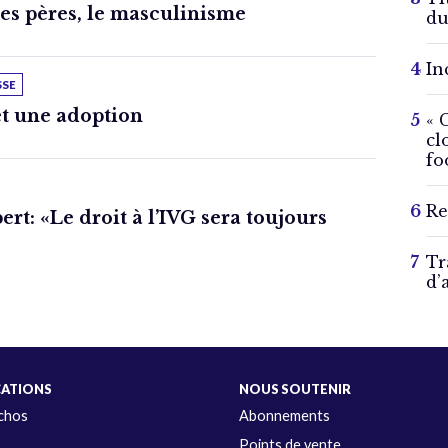
des pères, le masculinisme
du
In
SSE
t une adoption
« 
cl
fo
Re
rt: «Le droit à l’IVG sera toujours
Tr
d’
CATIONS
NOUS SOUTENIR
Échos
Abonnements
s
Points de vente