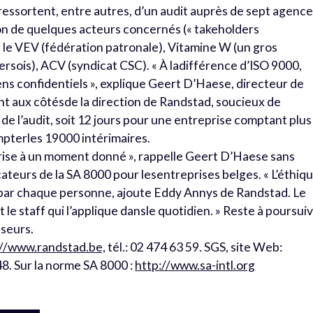
 ressortent, entre autres, d’un audit auprès de sept agenc
tion de quelques acteurs concernés (« takeholders
e le VEV (fédération patronale), Vitamine W (un gros
ersois), ACV (syndicat CSC). « À ladifférence d’ISO 9000,
ens confidentiels », explique Geert D’Haese, directeur de
ent aux côtésde la direction de Randstad, soucieux de
 de l’audit, soit 12 jours pour une entreprise comptant plus
mpterles 19000 intérimaires.
prise à un moment donné », rappelle Geert D’Haese sans
cateurs de la SA 8000 pour lesentreprises belges. « L’éthiq
 par chaque personne, ajoute Eddy Annys de Randstad. Le
le staff qui l’applique dansle quotidien. » Reste à poursui
sseurs.
://www.randstad.be,
tél.: 02 474 63 59. SGS, site Web:
 48. Sur la norme SA 8000 :
http://www.sa-intl.org