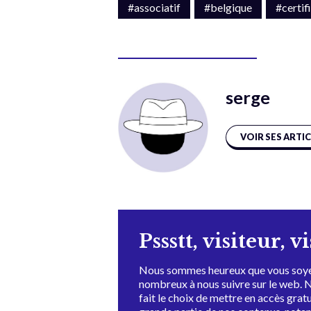
#associatif
#belgique
#certif
serge
VOIR SES ARTI
Pssstt, visiteur, v
Nous sommes heureux que vous soye
nombreux à nous suivre sur le web. 
fait le choix de mettre en accès grat