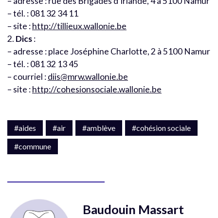
– adresse : rue des Brigades d’Irlande, 4 à 5100 Namur
– tél. : 081 32 34 11
– site :
http://tillieux.wallonie.be
2.
Dics
:
– adresse : place Joséphine Charlotte, 2 à 5100 Namur
– tél. : 081 32 13 45
– courriel :
diis@mrw.wallonie.be
– site :
http://cohesionsociale.wallonie.be
#aides
#air
#amblève
#cohésion sociale
#commune
Baudouin Massart