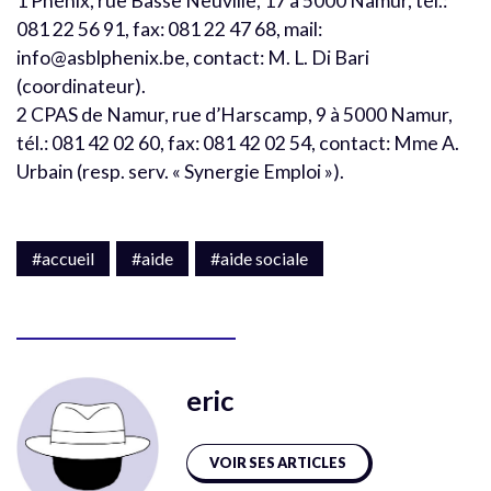
1 Phénix, rue Basse Neuville, 17 à 5000 Namur, tél.:
081 22 56 91, fax: 081 22 47 68, mail:
info@asblphenix.be, contact: M. L. Di Bari
(coordinateur).
2 CPAS de Namur, rue d’Harscamp, 9 à 5000 Namur,
tél.: 081 42 02 60, fax: 081 42 02 54, contact: Mme A.
Urbain (resp. serv. « Synergie Emploi »).
#accueil
#aide
#aide sociale
eric
VOIR SES ARTICLES