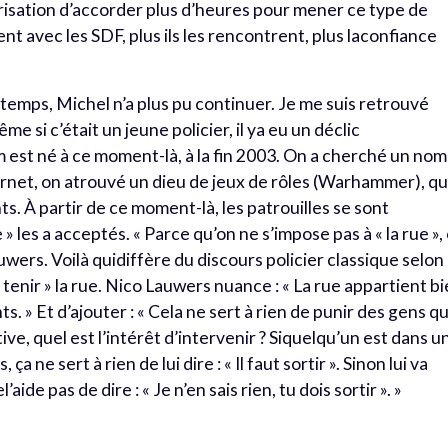
orisation d’accorder plus d’heures pour mener ce type de
ent avec les SDF, plus ils les rencontrent, plus laconfiance
emps, Michel n’a plus pu continuer. Je me suis retrouvé
e si c’était un jeune policier, il ya eu un déclic
est né à ce moment-là, à la fin 2003. On a cherché un nom
ernet, on atrouvé un dieu de jeux de rôles (Warhammer), qu
s. À partir de ce moment-là, les patrouilles se sont
e » les a acceptés. « Parce qu’on ne s’impose pas à « la rue »,
auwers. Voilà quidiffère du discours policier classique selon
« tenir » la rue. Nico Lauwers nuance : « La rue appartient b
s. » Et d’ajouter : « Cela ne sert à rien de punir des gens qu
ative, quel est l’intérêt d’intervenir ? Siquelqu’un est dans u
ça ne sert à rien de lui dire : « Il faut sortir ». Sinon lui va
’aide pas de dire : « Je n’en sais rien, tu dois sortir ». »