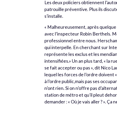
Les deux policiers obtiennent l’aut
patrouille préventive. Plus ils discut
s’installe.
« Malheureusement, après quelque t
avec l’inspecteur Robin Berthels. Mêm
professionnel entre nous. Herscham 
qui interpelle. En cherchant sur Int
représente les exclus et les mendiant
intensifiées.» Un an plus tard, « la ru
se fait accepter ou pas », dit Nico L
lequel les forces de l’ordre doivent 
à l’ordre public,mais pas ses occupant
n’ont rien. Si on n’offre pas d’altern
station de métro et qu’il pleut dehors, 
demander : « Où je vais aller ? ». Ça nel