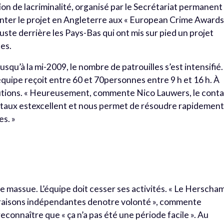
ion de lacriminalité, organisé par le Secrétariat permanent
senter le projet en Angleterre aux « European Crime Awards
juste derrière les Pays-Bas qui ont mis sur pied un projet
les.
 Jusqu’à la mi-2009, le nombre de patrouilles s’est intensifié.
quipe reçoit entre 60 et 70personnes entre 9 h et 16 h. À
solutions. « Heureusement, commente Nico Lauwers, le cont
ôpitaux estexcellent et nous permet de résoudre rapidemen
s. »
 de massue. L’équipe doit cesser ses activités. « Le Herscha
s raisons indépendantes denotre volonté », commente
connaître que « ça n’a pas été une période facile ». Au