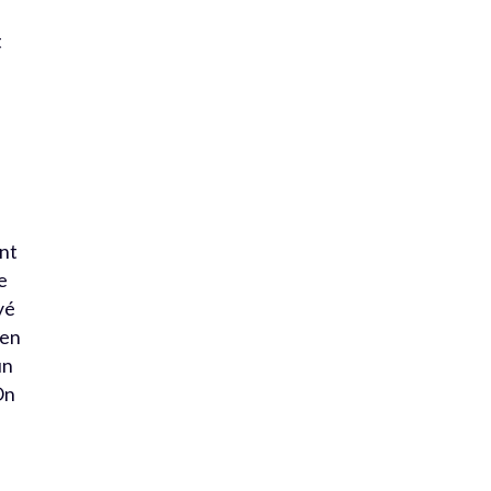
t
ont
ne
yé
 en
un
On