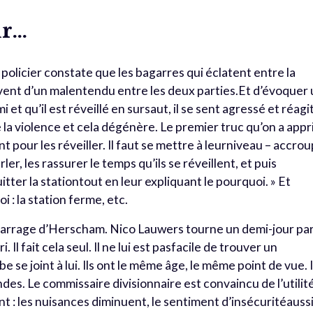
ur…
policier constate que les bagarres qui éclatent entre la
ouvent d’un malentendu entre les deux parties.Et d’évoquer
 et qu’il est réveillé en sursaut, il se sent agressé et réagit
la violence et cela dégénère. Le premier truc qu’on a appr
t pour les réveiller. Il faut se mettre à leurniveau – accrou
ler, les rassurer le temps qu’ils se réveillent, et puis
tter la stationtout en leur expliquant le pourquoi. » Et
i : la station ferme, etc.
rrage d’Herscham. Nico Lauwers tourne un demi-jour pa
Il fait cela seul. Il ne lui est pasfacile de trouver un
 se joint à lui. Ils ont le même âge, le même point de vue. I
des. Le commissaire divisionnaire est convaincu de l’utilit
ent : les nuisances diminuent, le sentiment d’insécuritéaussi