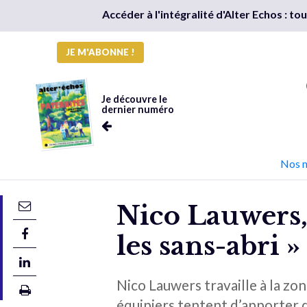
Accéder à l'intégralité d'Alter Echos : t
JE M'ABONNE !
Je découvre le
dernier numéro
Nos 
Nico Lauwers, 
les sans-abri »
Nico Lauwers travaille à la zo
équipiers tentent d’apporter d