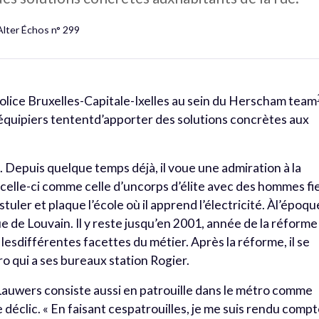
Alter Échos n° 299
police Bruxelles-Capitale-Ixelles au sein du Herscham team
ux équipiers tententd’apporter des solutions concrètes aux
. Depuis quelque temps déjà, il voue une admiration à la
 celle-ci comme celle d’uncorps d’élite avec des hommes fi
ostuler et plaque l’école où il apprend l’électricité. Àl’époqu
ue de Louvain. Il y reste jusqu’en 2001, année de la réforme
 lesdifférentes facettes du métier. Après la réforme, il se
ro qui a ses bureaux station Rogier.
Lauwers consiste aussi en patrouille dans le métro comme
e déclic. « En faisant cespatrouilles, je me suis rendu comp