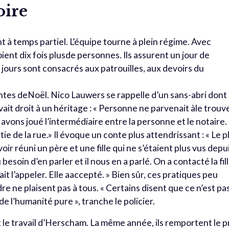
oire
nt à temps partiel. L’équipe tourne à plein régime. Avec
 voient dix fois plusde personnes. Ils assurent un jour de
jours sont consacrés aux patrouilles, aux devoirs du
 contes deNoël. Nico Lauwers se rappelle d’un sans-abri dont
ait droit à un héritage : « Personne ne parvenait àle trouve
avons joué l’intermédiaire entre la personne et le notaire.
ie de la rue.» Il évoque un conte plus attendrissant : « Le p
oir réuni un père et une fille qui ne s’étaient plus vus depu
esoin d’en parler et il nous en a parlé. On a contacté la fil
it l’appeler. Elle aaccepté. » Bien sûr, ces pratiques peu
re ne plaisent pas à tous. « Certains disent que ce n’est pa
 de l’humanité pure », tranche le policier.
e travail d’Herscham. La même année, ils remportent le p