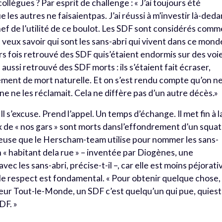
llègues ? Par esprit de challenge : « J’ai toujours été
 les autres ne faisaientpas. J’ai réussi à m’investir là-deda
ef de l’utilité de ce boulot. Les SDF sont considérés comm
e veux savoir qui sont les sans-abri qui vivent dans ce mond
urs fois retrouvé des SDF quis’étaient endormis sur des voi
ussi retrouvé des SDF morts : ils s’étaient fait écraser,
ement de mort naturelle. Et on s’est rendu compte qu’on n
nne ne les réclamait. Cela ne diffère pas d’un autre décès.»
 s’excuse. Prend l’appel. Un temps d’échange. Il met fin à l
 de « nos gars » sont morts dansl’effondrement d’un squat.
ueuse que le Herscham-team utilise pour nommer les sans-
ion « habitant dela rue » – inventée par Diogènes, une
avec les sans-abri, précise-t-il –, car elle est moins péjorati
, le respect est fondamental. « Pour obtenir quelque chose, 
eur Tout-le-Monde, un SDF c’est quelqu’un qui pue, quiest
DF. »