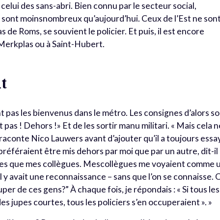
 celui des sans-abri. Bien connu par le secteur social,
ls sont moinsnombreux qu’aujourd’hui. Ceux de l’Est ne son
as de Roms, se souvient le policier. Et puis, il est encore
 àMerkplas ou à Saint-Hubert.
t
nt pas les bienvenus dans le métro. Les consignes d’alors s
t pas ! Dehors !» Et de les sortir manu militari. « Mais cela 
», raconte Nico Lauwers avant d’ajouter qu’il a toujours essa
 préféraient être mis dehors par moi que par un autre, dit-il
lèmes que mes collègues. Mescollègues me voyaient comme 
 il y avait une reconnaissance – sans que l’on se connaisse. 
uper de ces gens?” À chaque fois, je répondais : « Si tous les
s jupes courtes, tous les policiers s’en occuperaient ». »