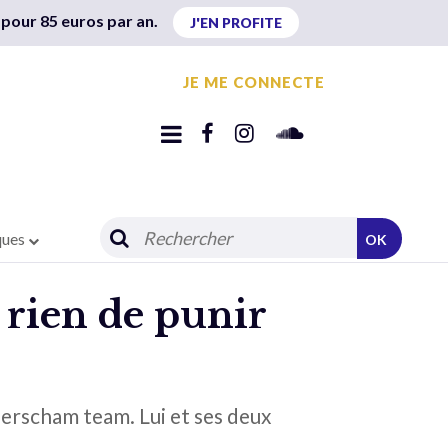
 pour 85 euros par an.
J'EN PROFITE
JE ME CONNECTE
ques
OK
à rien de punir
 Herscham team. Lui et ses deux