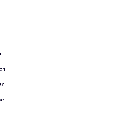
i
 on
ien
i
ne