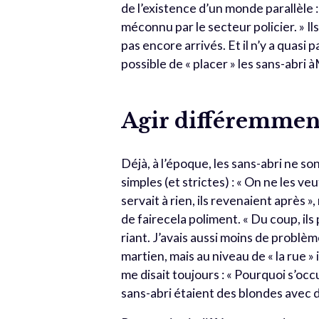
de l’existence d’un monde parallèle :
méconnu par le secteur policier. » I
pas encore arrivés. Et il n’y a quasi p
possible de « placer » les sans-abri
Agir différemmen
Déjà, à l’époque, les sans-abri ne so
simples (et strictes) : « On ne les veu
servait à rien, ils revenaient après 
de fairecela poliment. « Du coup, ils
riant. J’avais aussi moins de prob
martien, mais au niveau de « la rue »
me disait toujours : « Pourquoi s’occ
sans-abri étaient des blondes avec de