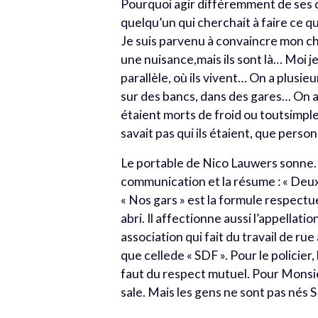
Pourquoi agir différemment de ses co
quelqu’un qui cherchait à faire ce que
Je suis parvenu à convaincre mon ch
une nuisance,mais ils sont là… Moi j
parallèle, où ils vivent… On a plusie
sur des bancs, dans des gares… On a a
étaient morts de froid ou toutsimpl
savait pas qui ils étaient, que perso
Le portable de Nico Lauwers sonne. Il
communication et la résume : « Deux
« Nos gars » est la formule respect
abri. Il affectionne aussi l’appellat
association qui fait du travail de rue 
que cellede « SDF ». Pour le policier
faut du respect mutuel. Pour Monsi
sale. Mais les gens ne sont pas nés S