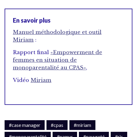
En savoir plus
Manuel méthodologique et outil
Miriam
:
Rapport final
«Empowerment de
femmes en situation de
monoparentalité au CPAS»
,
Vidéo
Miriam
#case manager
#cpas
#miriam
#monoparentalité
#namur
#pauvreté
#ris