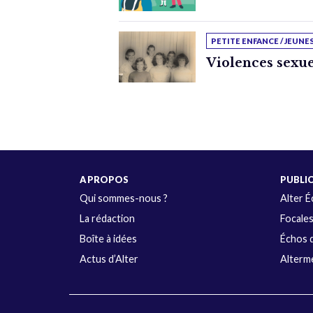
PETITE ENFANCE / JEUNE
Violences sexue
A PROPOS
PUBLI
Qui sommes-nous ?
Alter 
La rédaction
Focale
Boîte à idées
Échos d
Actus d’Alter
Alterme