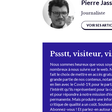
Pierre Jas
Journaliste
VOIR SES ARTI
Pssstt, visiteur, v
Nous sommes heureux que vous soye
nombreux à nous suivre sur le web. 
fait le choix de mettre en accès grat
grande partie de nos contenus, not
en lien avec le Covid-19, pour le par
l'intérêt qu'ils représentent pour la c
et pour répondre à notre mission d'
permanente. Mais produire une info
critique de qualité a un coût. Souten
Abonnez-vous ! Et parlez-en autour 