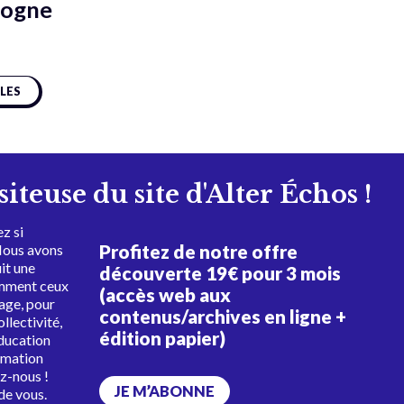
sogne
CLES
isiteuse du site d'Alter Échos !
z si
Profitez de notre offre
Nous avons
uit une
découverte 19€ pour 3 mois
amment ceux
(accès web aux
tage, pour
contenus/archives en ligne +
ollectivité,
édition papier)
éducation
rmation
ez-nous !
JE M’ABONNE
de vous.