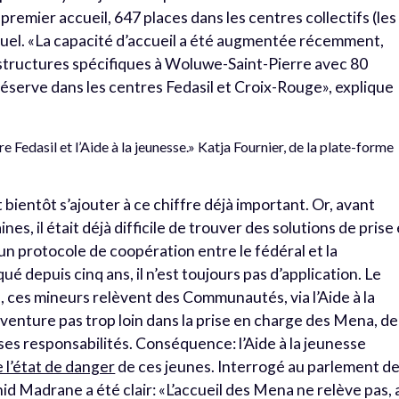
premier accueil, 647 places dans les centres collectifs (les
iduel. «La capacité d’accueil a été augmentée récemment,
tructures spécifiques à Woluwe-Saint-Pierre avec 80
 réserve dans les centres Fedasil et Croix-Rouge», explique
 Fedasil et l’Aide à la jeunesse.» Katja Fournier, de la plate-forme
ientôt s’ajouter à ce chiffre déjà important. Or, avant
es, il était déjà difficile de trouver des solutions de prise
un protocole de coopération entre le fédéral et la
é depuis cinq ans, il n’est toujours pas d’application. Le
, ces mineurs relèvent des Communautés, via l’Aide à la
venture pas trop loin dans la prise en charge des Mena, de
ses responsabilités. Conséquence: l’Aide à la jeunesse
 l’état de danger
de ces jeunes. Interrogé au parlement de
d Madrane a été clair: «L’accueil des Mena ne relève pas, 