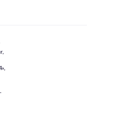
r
r,
4»,
-
s