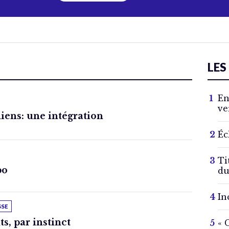
LES
En
ve
iens: une intégration
Éc
Ti
bo
du
In
SSE
ts, par instinct
« 