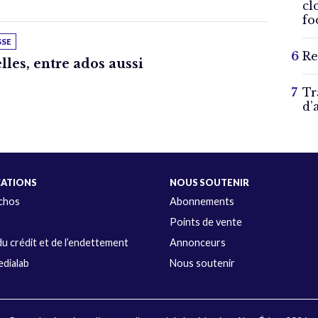
cl
fo
SSE
Re
lles, entre ados aussi
Tr
d’
CATIONS
NOUS SOUTENIR
Échos
Abonnements
s
Points de vente
u crédit et de l’endettement
Annonceurs
dialab
Nous soutenir