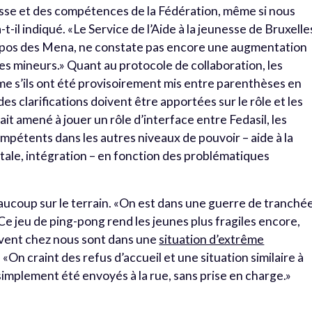
unesse et des compétences de la Fédération, même si nous
t-il indiqué. «Le Service de l’Aide à la jeunesse de Bruxelle
 propos des Mena, ne constate pas encore une augmentation
s mineurs.» Quant au protocole de collaboration, les
e s’ils ont été provisoirement mis entre parenthèses en
, des clarifications doivent être apportées sur le rôle et les
it amené à jouer un rôle d’interface entre Fedasil, les
compétents dans les autres niveaux de pouvoir – aide à la
ale, intégration – en fonction des problématiques
aucoup sur le terrain. «On est dans une guerre de tranché
. Ce jeu de ping-pong rend les jeunes plus fragiles encore,
ivent chez nous sont dans une
situation d’extrême
. «On craint des refus d’accueil et une situation similaire à
simplement été envoyés à la rue, sans prise en charge.»