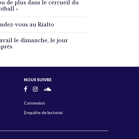
ou de plus dans le cercueil du
otball »
ndez-vous au Rialto
avail le dimanche, le jour
après
NOUS SUIVRE
Connexion
Enquête de lectorat