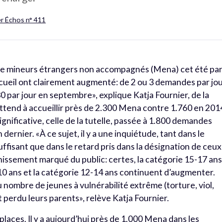
er Échos n° 411
 de mineurs étrangers non accompagnés (Mena) cet été pa
cueil ont clairement augmenté: de 2 ou 3 demandes par jou
0 par jour en septembre», explique Katja Fournier, de la
attend à accueillir près de 2.300 Mena contre 1.760 en 201
gnificative, celle de la tutelle, passée à 1.800 demandes
dernier. «À ce sujet, il y a une inquiétude, tant dans le
ffisant que dans le retard pris dans la désignation de ceux
eunissement marqué du public: certes, la catégorie 15-17 an
 10 ans et la catégorie 12-14 ans continuent d’augmenter.
 nombre de jeunes à vulnérabilité extrême (torture, viol,
t perdu leurs parents», relève Katja Fournier.
 places. Il y a aujourd’hui près de 1.000 Mena dans les