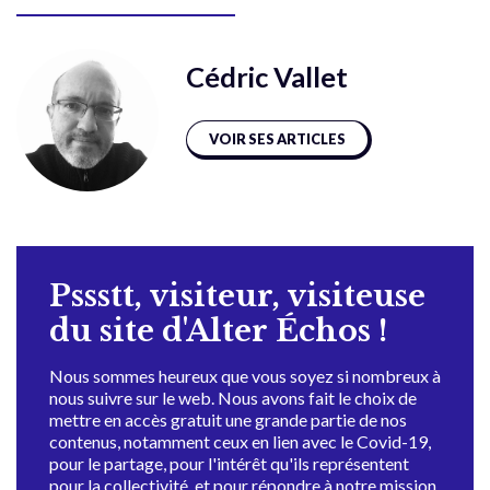
Cédric Vallet
VOIR SES ARTICLES
Pssstt, visiteur, visiteuse
du site d'Alter Échos !
Nous sommes heureux que vous soyez si nombreux à
nous suivre sur le web. Nous avons fait le choix de
mettre en accès gratuit une grande partie de nos
contenus, notamment ceux en lien avec le Covid-19,
pour le partage, pour l'intérêt qu'ils représentent
pour la collectivité, et pour répondre à notre mission