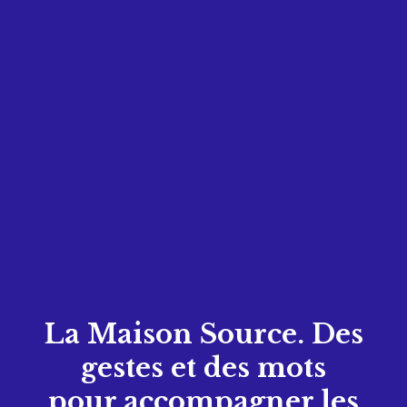
ici, une fois par semaine, a permis à Nina, ma grande
fille, d’être moins craintive vis-à-vis des autres
enfants. Quant à Viviana, elle est contente de sortir de
chez nous, de jouer avec d’autres jouets, de sentir
d’autres odeurs, de voir d’autres gens… J’ai trouvé ici
une oreille attentive, un soutien moral et physique,
pour moi et mes enfants.»
La maman esquisse un
sourire et poursuit :
«Rien que pour ça, je referais bien
un troisième enfant !»
La Maison Source. Des
gestes et des mots
pour accompagner les