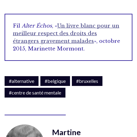
Fil
Alter Échos
, «
Un livre blanc pour un
meilleur respect des droits des
étrangers gravement malades
», octobre
2015, Marinette Mormont.
#alternative
#belgique
#bruxelles
#centre de santé mentale
Martine