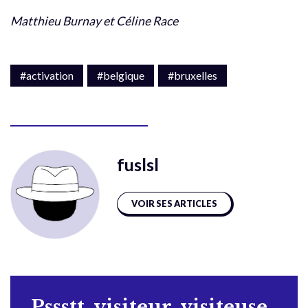
Matthieu Burnay et Céline Race
#activation
#belgique
#bruxelles
fuslsl
VOIR SES ARTICLES
Pssstt, visiteur, visiteuse