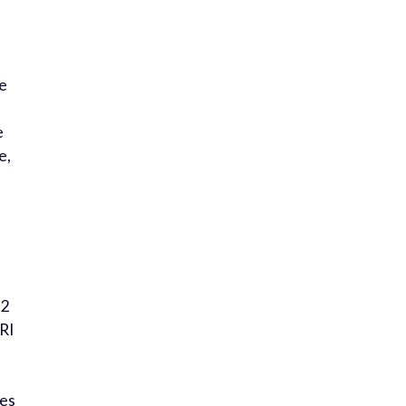
ne
e
e,
,2
 RI
res