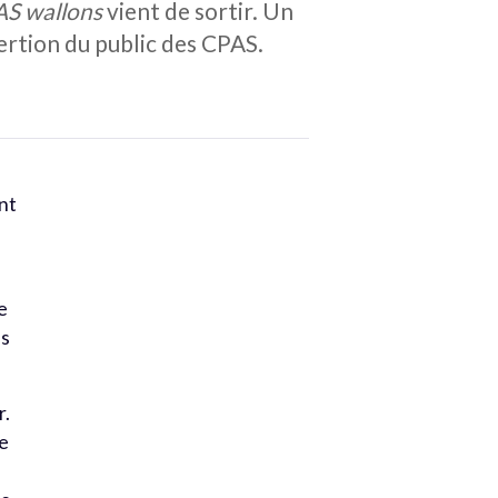
PAS wallons
vient de sortir. Un
ertion du public des CPAS.
nt
e
es
r.
ue