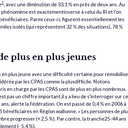
2
e
, avec une diminution de 33,1 % en près de deux ans. Au
le phénomène est exactementinverse à celui du RI et l’on
énéficiaires. Parmi ceux-ci, figurent essentiellement les
rmiles isolés (qui représentent 32 % des situations), 78 %
de plus en plus jeunes
 en plus jeune avec une difficulté certaine pour remobilise
idérée par les CPAS comme la plusdifficile. Notons
ris en charge par les CPAS sont de plus en plus nombreux. 
st pas un chiffre important,il y a lieu de s’interroger sur c
ans, alerte la Fédération. On est passé de 0,4 % en 2006 à
45 bénéficiaires en Région wallonne. » Les personnes de plu
bre progresser (+ 2,5 %). Par contre, la tranche25-44 ans
lement (- 5,4 %).