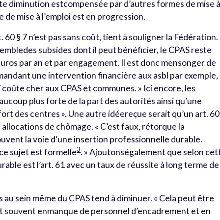
ette diminution estcompensée par d’autres formes de mise 
e de mise à l’emploi est en progression.
60 § 7 n’est pas sans coût, tient à souligner la Fédération.
nsembledes subsides dont il peut bénéficier, le CPAS reste
euros par an et par engagement. Il est donc mensonger de
mandant une intervention financière aux asbl par exemple,
§ 7 coûte cher aux CPAS et communes. » Ici encore, les
coup plus forte de la part des autorités ainsi qu’une
fort des centres ». Une autre idéereçue serait qu’un art. 60
 allocations de chômage. « C’est faux, rétorque la
ouvent la voie d’une insertion professionnelle durable.
3
ce sujet est formelle
. » Ajoutonségalement que selon cet
durable est l’art. 61 avec un taux de réussite à long terme de
isés au sein même du CPAS tend à diminuer. « Cela peut être
sont souvent enmanque de personnel d’encadrement et en