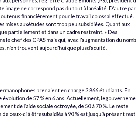
 aux personnes, regrette Claude Emonts (PS), président 
e image ne correspond pas du tout à laréalité. D’autre par
outenus financièrement pour le travail colossal effectué.
t les mises auxétudes sont trop peu subsidiées. Quant aux
 que partiellement et dans un cadre restreint. » Des
ns le chef des CPAS mais qui, avec l’augmentation du nom
s, n’en trouvent aujourd’hui que plusd’acuité.
t germanophones prenaient en charge 3 866 étudiants. En
 une évolution de 57 % en 6 ans. Actuellement, legouvernem
ment de l’aide sociale octroyée, de 50 à 70 %. Le reste
de ceux-ci à êtresubsidiés à 90 % est jusqu’à présent res