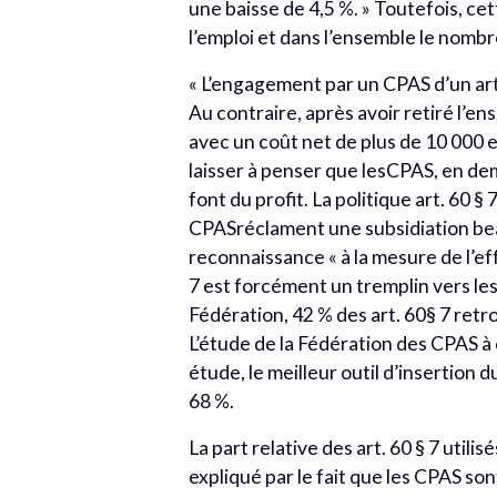
une baisse de 4,5 %. » Toutefois, c
l’emploi et dans l’ensemble le nombr
« L’engagement par un CPAS d’un art. 
Au contraire, après avoir retiré l’e
avec un coût net de plus de 10 000 
laisser à penser que lesCPAS, en de
font du profit. La politique art. 60 
CPASréclament une subsidiation beau
reconnaissance « à la mesure de l’ef
7 est forcément un tremplin vers les
Fédération, 42 % des art. 60§ 7 retr
L’étude de la Fédération des CPAS à 
étude, le meilleur outil d’insertion 
68 %.
La part relative des art. 60 § 7 util
expliqué par le fait que les CPAS 