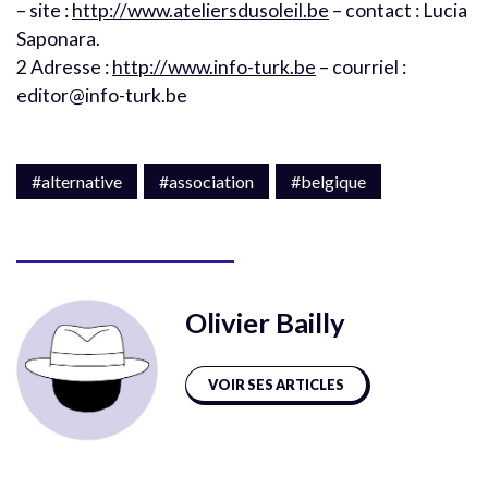
– site :
http://www.ateliersdusoleil.be
– contact : Lucia
Saponara.
2 Adresse :
http://www.info-turk.be
– courriel :
editor@info-turk.be
#alternative
#association
#belgique
Olivier Bailly
VOIR SES ARTICLES