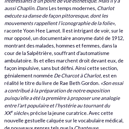
intéressants d’un point de vue esthétique. Mais il y a
aussi Chaplin. Dans
Les temps modernes
, Charlot
exécute sa danse de façon pittoresque, dont les
mouvements rappellent l’iconographie de la folie»
,
raconte Yoon Hee Lamot. Il est intrigant de voir, sur le
mur opposé, un documentaire anonyme daté de 1912,
montrant des malades, hommes et femmes, dans la
cour de la Salpêtrière, souffrant d’automatisme
ambulatoire. Ils et elles marchent droit devant eux, de
façon impulsive, sans but défini. Ainsi cette section,
génialement nommée
De Charcot à Charlot
, est en
réalité le titre du livre de Rae Beth Gordon.
«Son essai
a contribué à la préparation de notre exposition
puisqu’elle a été la première à proposer une analogie
entre l’art populaire et l’hystérie au tournant du
e
XX
siècle»,
précise la jeune curatrice. Avec cette
nouvelle gestuelle calquée sur le vocabulaire médical,
de nouveaux genres tels que la
Chanteuse