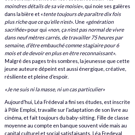
moindres détails de sa vie moisie»
, qui noie ses galères
dans la bière et «
tente toujours de paraître dix fois
plus riche que ce qu’elle n’est
». Une
«génération
sacrifiée»
pour qui
«non, ça n’est pas normal de vivre
dans neuf mètres carrés, de travailler 75 heures par
semaine, d’être embauché comme stagiaire pour 6
mois et de devoir en plus en être reconnaissant»
.
Malgré des pages très sombres, la jeunesse que cette
jeune auteure dépeint est aussi énergique, créative,
résiliente et pleine d’espoir.
«Je ne suis ni la masse, ni un cas particulier»
Aujourd’hui, Léa Frédeval a fini ses études, est inscrite
à Pôle Emploi, travaille sur l’adaptation de son livre au
cinéma, et fait toujours du baby-sitting. Fille de classe
moyenne au compte en banque souvent vide mais au
capital culturel et social satisfaisants, Léa Fredeval