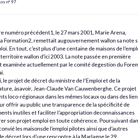
hos n° 97
tre numéro précédent1, le 27 mars 2001, Marie Arena,
e la Formation2, remettait augouvernement wallon sa note 
loi. En tout, c’est plus d’une centaine de maisons de l’empl
 territoire wallon d’ici 2003. La note passée en première
t examinée actuellement par le comité degestion du Fore
i.
, le projet de décret du ministre de l’Emploi et de la
lature, àsavoir, Jean-Claude Van Cauwenberghe. Ce projet
nts loco-régionaux dans les mêmes locaux ou dans des lien
 offrir au public une transparence de la spécificité de
nts inutiles et faciliter l’appropriation deconnaissances
rer son projet emploi en toute cohérence. Poursuivant da
 convié les maisonsde l’emploi pilotes ainsi que d’autres
 de décret lors d’une rencontre à la Marlagne le 29