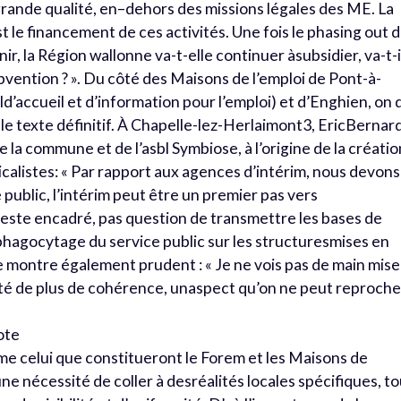
s grande qualité, en–dehors des missions légales des ME. La
t le financement de ces activités. Une fois le phasing out 
nir, la Région wallonne va-t-elle continuer àsubsidier, va-t-i
ubvention ? ». Du côté des Maisons de l’emploi de Pont-à-
ld’accueil et d’information pour l’emploi) et d’Enghien, on d
 le texte définitif. À Chapelle-lez-Herlaimont3, EricBernard
 la commune et de l’asbl Symbiose, à l’origine de la créatio
calistes: « Par rapport aux agences d’intérim, nous devons
 public, l’intérim peut être un premier pas vers
l reste encadré, pas question de transmettre les bases de
hagocytage du service public sur les structuresmises en
 se montre également prudent : « Je ne vois pas de main mise
nté de plus de cohérence, unaspect qu’on ne peut reproche
ote
mme celui que constitueront le Forem et les Maisons de
une nécessité de coller à desréalités locales spécifiques, t