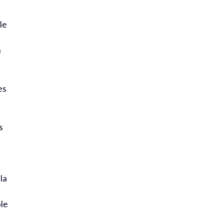
le
n
es
s
la
ble