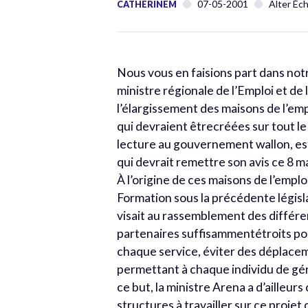
07-05-2001
Alter Éc
CATHERINEM
Nous vous en faisions part dans no
ministre régionale de l’Emploi et d
l’élargissement des maisons de l’emp
qui devraient êtrecréées sur tout le
lecture au gouvernement wallon, es
qui devrait remettre son avis ce 8 ma
À l’origine de ces maisons de l’emploi
Formation sous la précédente légis
visait au rassemblement des différe
partenaires suffisammentétroits pour
chaque service, éviter des déplaceme
permettant à chaque individu de gé
ce but, la ministre Arena a d’ailleurs
structures à travailler sur ce projet