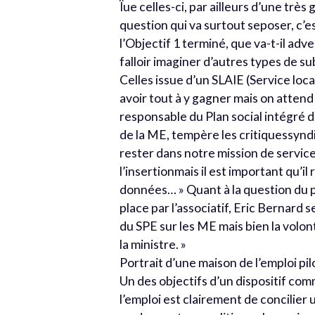
Ïue celles-ci, par ailleurs d’une trè
question qui va surtout seposer, c’es
l’Objectif 1 terminé, que va-t-il adve
falloir imaginer d’autres types de s
Celles issue d’un SLAIE (Service loca
avoir tout à y gagner mais on attend
responsable du Plan social intégré de
de la ME, tempère les critiquessyndi
rester dans notre mission de service
l’insertionmais il est important qu’i
données… » Quant à la question du p
place par l’associatif, Eric Bernard
du SPE sur les ME mais bien la volo
la ministre. »
Portrait d’une maison de l’emploi pil
Un des objectifs d’un dispositif co
l’emploi est clairement de concilier 