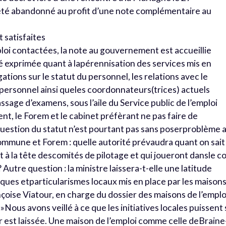
 été abandonné au profit d’une note complémentaire au
 satisfaites
ploi contactées, la note au gouvernement est accueillie
é exprimée quant à lapérennisation des services mis en
ations sur le statut du personnel, les relations avec le
 personnel ainsi queles coordonnateurs(trices) actuels
sage d’examens, sous l’aile du Service public de l’emploi
ent, le Forem et le cabinet préfèrant ne pas faire de
uestion du statut n’est pourtant pas sans poserproblème 
commune et Forem : quelle autorité prévaudra quant on sait
 à la tête descomités de pilotage et qui joueront dansle co
utre question : la ministre laissera-t-elle une latitude
iques etparticularismes locaux mis en place par les maison
nçoise Viatour, en charge du dossier des maisons de l’emplo
Nous avons veillé à ce que les initiatives locales puissent
r est laissée. Une maison de l’emploi comme celle deBraine