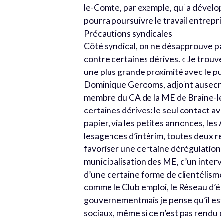
le-Comte, par exemple, qui a dével
pourra poursuivre le travail entrepri
Précautions syndicales
Côté syndical, on ne désapprouve pa
contre certaines dérives. « Je trouv
une plus grande proximité avec le p
Dominique Gerooms, adjoint ausecrét
membre du CA de la ME de Braine-le
certaines dérives: le seul contact a
papier, via les petites annonces, les
lesagences d’intérim, toutes deux r
favoriser une certaine dérégulation d
municipalisation des ME, d’un inter
d’une certaine forme de clientélisme
comme le Club emploi, le Réseau d’éc
gouvernementmais je pense qu’il est 
sociaux, même si ce n’est pas rendu 