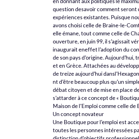
en donnant aux politiques le maximum
question desavoir comment seront da
expériences existantes. Puisque nous
avons choisi celle de Braine-le-Com
elle émane, tout comme celle de Cha
ouverture, en juin 99, il s’agissait 
inaugurait eneffet l’adoption du co
de son pays d’origine. Aujourd’hui, 
et en Grèce. Attachées au développe
de treize aujourd’hui dansl’Hexago
nt d’être beaucoup plus qu’un simple
débat citoyen et de mise en place de
s’attarder à ce concept de « Boutique 
Maison de l’Emploi comme celle de 
Un concept novateur
Une Boutique pour l’emploi est access
toutes les personnes intéressées pa
distinction d’objectifs professionne