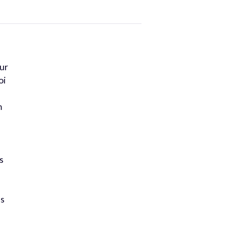
sur
oi
m
s
ns