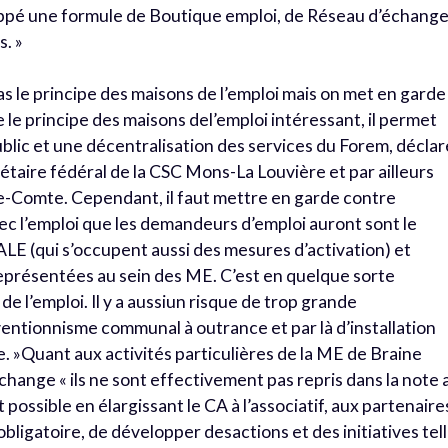
oppé une formule de Boutique emploi, de Réseau d’échang
s. »
s le principe des maisons de l’emploi mais on met en garde
e le principe des maisons del’emploi intéressant, il permet
ublic et une décentralisation des services du Forem, déclar
aire fédéral de la CSC Mons-La Louvière et par ailleurs
-Comte. Cependant, il faut mettre en garde contre
vec l’emploi que les demandeurs d’emploi auront sont le
 ALE (qui s’occupent aussi des mesures d’activation) et
eprésentées au sein des ME. C’est en quelque sorte
e l’emploi. Il y a aussiun risque de trop grande
ventionnisme communal à outrance et par là d’installation
. »Quant aux activités particulières de la ME de Braine
hange « ils ne sont effectivement pas repris dans la note 
possible en élargissant le CA à l’associatif, aux partenaire
obligatoire, de développer desactions et des initiatives tel