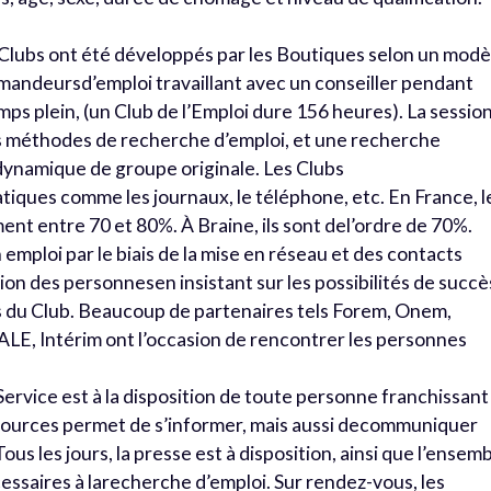
s Clubs ont été développés par les Boutiques selon un modè
demandeursd’emploi travaillant avec un conseiller pendant
emps plein, (un Club de l’Emploi dure 156 heures). La sessio
es méthodes de recherche d’emploi, et une recherche
 dynamique de groupe originale. Les Clubs
tiques comme les journaux, le téléphone, etc. En France, l
nt entre 70 et 80%. À Braine, ils sont del’ordre de 70%.
n emploi par le biais de la mise en réseau et des contacts
tion des personnesen insistant sur les possibilités de succè
s du Club. Beaucoup de partenaires tels Forem, Onem,
S,ALE, Intérim ont l’occasion de rencontrer les personnes
Service est à la disposition de toute personne franchissant 
ssources permet de s’informer, mais aussi decommuniquer
us les jours, la presse est à disposition, ainsi que l’ensem
ssaires à larecherche d’emploi. Sur rendez-vous, les