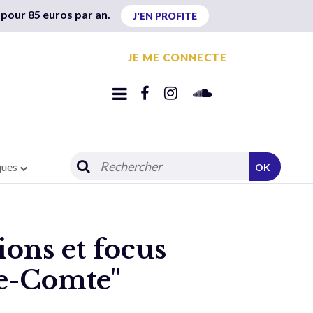
 pour 85 euros par an.
J'EN PROFITE
JE ME CONNECTE
ques
OK
ions et focus
le-Comte"