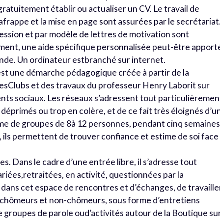
atuitement établir ou actualiser un CV. Le travail de
 lafrappe et la mise en page sont assurées par le secrétariat
ssion et par modèle de lettres de motivation sont
ement, une aide spécifique personnalisée peut-être apport
ande. Un ordinateur estbranché sur internet.
’est une démarche pédagogique créée à partir de la
esClubs et des travaux du professeur Henry Laborit sur
ts sociaux. Les réseaux s’adressent tout particulièremen
éprimés ou trop en colère, et de ce fait très éloignés d’u
rme de groupes de 8à 12 personnes, pendant cinq semaines
 ils permettent de trouver confiance et estime de soi face
s. Dans le cadre d’une entrée libre, il s’adresse tout
iées,retraitées, en activité, questionnées par la
 dans cet espace de rencontres et d’échanges, de travaille
tre chômeurs et non-chômeurs, sous forme d’entretiens
e groupes de parole oud’activités autour de la Boutique su