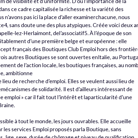
 de visibilité et d’uniformité. D’où l’importance de la
ns ce cadre capitalisée la richesse et la variété des
 n’avons pas ici la place d’aller examinerchacune, nous
te4, sans doute une des plus atypiques. Créée voici deux a
pelle-lez-Herlaimont, del’associatif5. À l’époque de son
véritablement d’une première belge et européenne : elle
ncept français des Boutiques Club Emploi hors des frontiè
trois autres Boutiques se sont ouvertes enItalie, au Portuga
ment de l’action locale, les boutiques françaises, au nom
ne, ambitionne
 lieu de recherche d’emploi. Elles se veulent aussi lieu de
mécanismes de solidarité. Il est d’ailleurs intéressant de
emploi » car il fait tout l’intérêt et laparticularité d’une
Braine.
ible à tout le monde, les jours ouvrables. Elle accueille
r les services Emploi proposés parla Boutique, sans
ls, âge, sexe, durée de chômage et niveau de qualification.