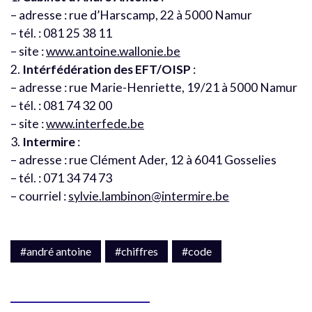
– adresse : rue d’Harscamp, 22 à 5000 Namur
– tél. : 081 25 38 11
– site :
www.antoine.wallonie.be
2.
Intérfédération des EFT/OISP
:
– adresse : rue Marie-Henriette, 19/21 à 5000 Namur
– tél. : 081 74 32 00
– site :
www.interfede.be
3.
Intermire
:
– adresse : rue Clément Ader, 12 à 6041 Gosselies
– tél. : 071 34 74 73
– courriel :
sylvie.lambinon@intermire.be
#andré antoine
#chiffres
#code