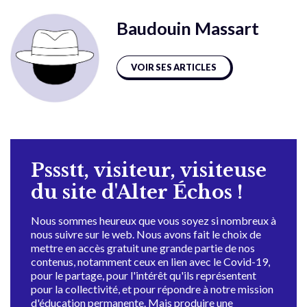
Baudouin Massart
VOIR SES ARTICLES
Pssstt, visiteur, visiteuse
du site d'Alter Échos !
Nous sommes heureux que vous soyez si nombreux à
nous suivre sur le web. Nous avons fait le choix de
mettre en accès gratuit une grande partie de nos
contenus, notamment ceux en lien avec le Covid-19,
pour le partage, pour l'intérêt qu'ils représentent
pour la collectivité, et pour répondre à notre mission
d'éducation permanente. Mais produire une