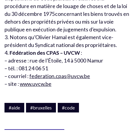
procédure en matière de louage de choses et de la loi
du 30 décembre 1975concernant les biens trouvés en
dehors des propriétés privées ou mis sur la voie
publique en exécution de jugements d’expulsion.
3. Notons qu’Olivier Hamal est également vice-
président du Syndicat national des propriétaires.
4.
Fédération des CPAS – UVCW
:
– adresse : rue de l’Étoile, 14 à 5000 Namur
– tél. : 081 24 06 51
– courriel :
federation.cpas@uvcw.be
– site :
www.uvcw.be
#aide
#bruxelles
#code