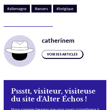
#allemagne
#anvers
#belgique
catherinem
VOIR SES ARTICLES
Pssstt, visiteur, visiteuse
du site d'Alter Échos !
Nous sommes heureux que vous soyez si nombreux à