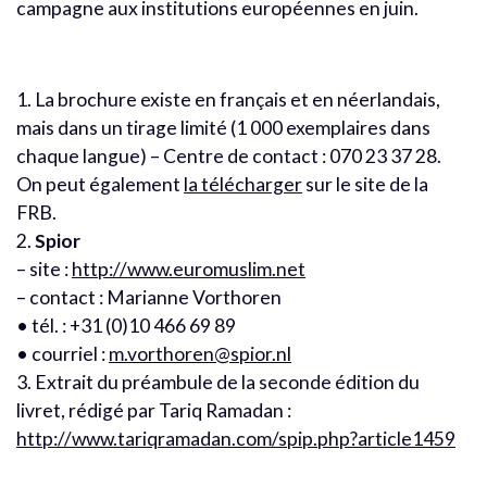
campagne aux institutions européennes en juin.
1. La brochure existe en français et en néerlandais,
mais dans un tirage limité (1 000 exemplaires dans
chaque langue) – Centre de contact : 070 23 37 28.
On peut également
la télécharger
sur le site de la
FRB.
2.
Spior
– site :
http://www.euromuslim.net
– contact : Marianne Vorthoren
• tél. : +31 (0)10 466 69 89
• courriel :
m.vorthoren@spior.nl
3. Extrait du préambule de la seconde édition du
livret, rédigé par Tariq Ramadan :
http://www.tariqramadan.com/spip.php?article1459