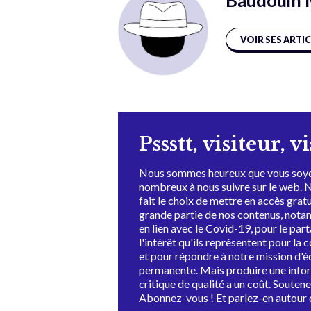
Baudouin 
VOIR SES ARTI
Pssstt, visiteur, v
Nous sommes heureux que vous soye
nombreux à nous suivre sur le web. 
fait le choix de mettre en accès grat
grande partie de nos contenus, not
en lien avec le Covid-19, pour le par
l'intérêt qu'ils représentent pour la c
et pour répondre à notre mission d'
permanente. Mais produire une info
critique de qualité a un coût. Souten
Abonnez-vous ! Et parlez-en autour 