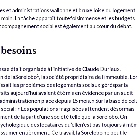
es et administrations wallonne et bruxelloise du logement
 main. La tâche apparaît toutefoisimmense et les budgets
l’accompagnement social est également au cœur du débat.
 besoins
sse était organisée à l’initiative de Claude Durieux,
1
on de laSorelobo
, la société propriétaire de l’immeuble. Lo
issait les problèmes des logements sociaux géréspar la
 faits aujourd’hui avaient été mis en évidence par un audit
dministrationen place depuis 15 mois. » Sur la base de celu
t social : « Les populations fragilisées attendent désormais
ent de la part d’une société telle que la Sorelobo. On
 psychologique des locataires qu’ellen’est pas toujours à mê
sumer entièrement. Ce travail, la Sorelobo ne peut le