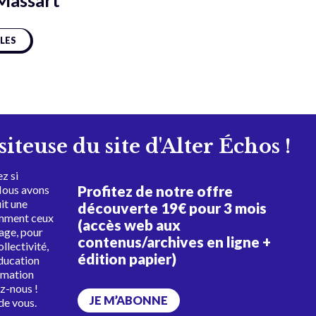
Massart
CLES
isiteuse du site d'Alter Échos !
z si
Profitez de notre offre
Nous avons
uit une
découverte 19€ pour 3 mois
amment ceux
(accès web aux
tage, pour
contenus/archives en ligne +
ollectivité,
édition papier)
éducation
rmation
ez-nous !
JE M’ABONNE
de vous.