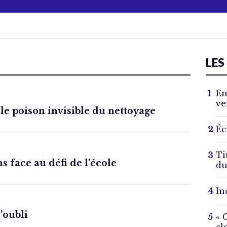
LES
En
ve
 le poison invisible du nettoyage
Éc
Ti
s face au défi de l’école
du
In
l’oubli
« 