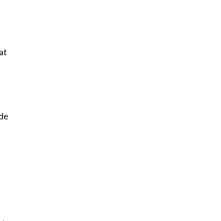
at
n
 de