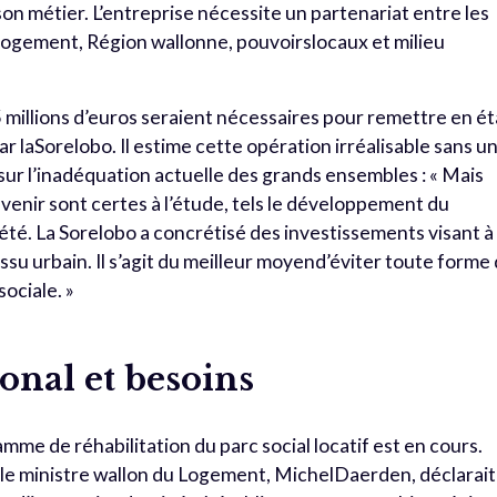
son métier. L’entreprise nécessite un partenariat entre les
e logement, Région wallonne, pouvoirslocaux et milieu
,5 millions d’euros seraient nécessaires pour remettre en ét
r laSorelobo. Il estime cette opération irréalisable sans u
 sur l’inadéquation actuelle des grands ensembles : « Mais
venir sont certes à l’étude, tels le développement du
été. La Sorelobo a concrétisé des investissements visant à
issu urbain. Il s’agit du meilleur moyend’éviter toute forme
ociale. »
ional et besoins
me de réhabilitation du parc social locatif est en cours.
, le ministre wallon du Logement, MichelDaerden, déclarait