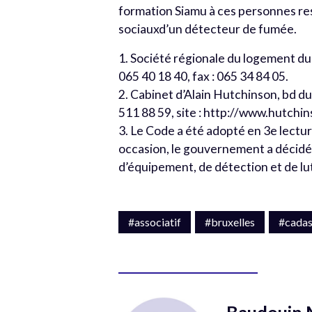
formation Siamu à ces personnes re
sociauxd’un détecteur de fumée.
1. Société régionale du logement du 
065 40 18 40, fax : 065 34 84 05.
2. Cabinet d’Alain Hutchinson, bd du 
511 88 59, site : http://www.hutchin
3. Le Code a été adopté en 3e lectu
occasion, le gouvernement a décidé 
d’équipement, de détection et de lut
#associatif
#bruxelles
#cadas