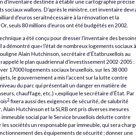
n d’inventaire destinée à établir une cartographie précise
s sociaux wallons. D’après le ministre, cet inventaire devr
illiard d’euros seraitnécessaire à la rénovation et la
Or, seuls 80 millions d’euros ont été budgétés en 2002.
technique a été conçu pour dresser l’inventaire des besoin
il a démontré que« l’état de nombreux logements sociaux 
souligne Alain Hutchinson, secrétaire d’Étatbruxellois au
 rappelé le plan quadriennal d’investissement 2002-2005 :
over 17000 logements sociaux bruxellois, sur les 38 000
ojets, le gouvernement a mis l’accent sur la lutte contre
 à niveau du parc qui présentait un danger en matière de
nseurs, chauffage, etc.) »,explique le secrétaire d’État. Par
3
lois
fixera aussi des exigences de sécurité, de salubrité
r, Alain Hutchinson et la SLRB ont pris diverses mesures
 immeuble social par le Service bruxellois delutte contre
par les sociétés un responsable par immeuble, qui sera charg
fonctionnement des équipements de sécurité ; donner une