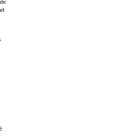
 de
ait
s
à
é