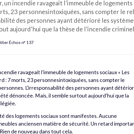
er, un incendie ravageait l’immeuble de logements 
morts, 23 personnesintoxiquées, sans compter le 
abilité des personnes ayant détérioré les système
ut aujourd’hui que la thèse de l’incendie criminel 
Alter Échos n° 137
 incendie ravageait l’immeuble de logements sociaux « Les
urd : 7 morts, 23 personnesintoxiquées, sans compter le
ersonnes. L’irresponsabilité des personnes ayant détério
été dénoncée. Mais, il semble surtout aujourd’hui que la
ilégiée.
rité des logements sociaux sont manifestes. Aucune
meubles anciensen matière de sécurité. Un retard importa
 Rien de nouveau dans tout cela.