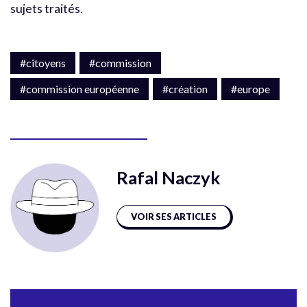
sujets traités.
#citoyens
#commission
#commission européenne
#création
#europe
Rafal Naczyk
VOIR SES ARTICLES