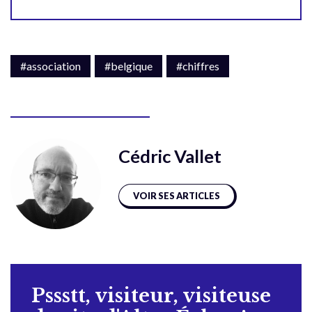
#association
#belgique
#chiffres
Cédric Vallet
VOIR SES ARTICLES
Pssstt, visiteur, visiteuse