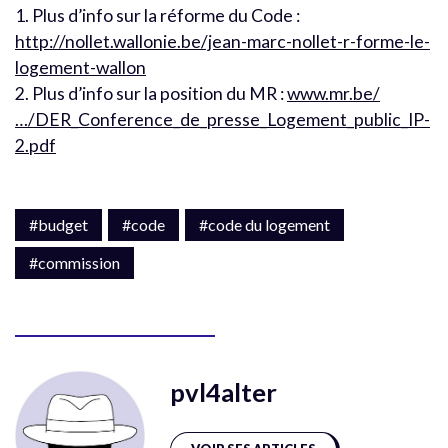
1. Plus d’info sur la réforme du Code :
http://nollet.wallonie.be/jean-marc-nollet-r-forme-le-
logement-wallon
2. Plus d’info sur la position du MR :
www.mr.be/
…/DER_Conference_de_presse_Logement_public_IP-
2.pdf
#budget
#code
#code du logement
#commission
pvl4alter