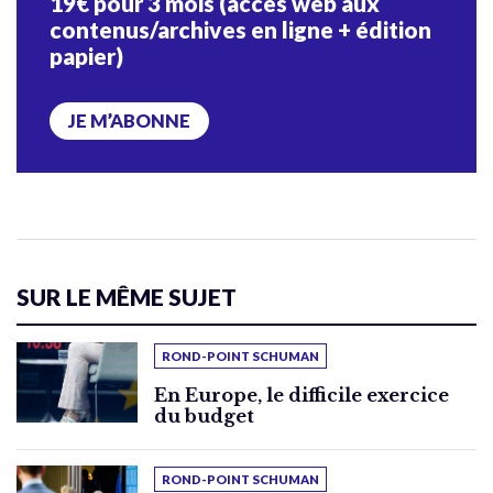
19€ pour 3 mois (accès web aux
contenus/archives en ligne + édition
papier)
JE M’ABONNE
SUR LE MÊME SUJET
ROND-POINT SCHUMAN
En Europe, le difficile exercice
du budget
ROND-POINT SCHUMAN