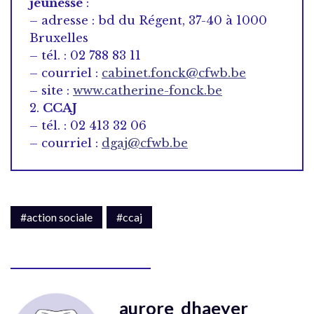
jeunesse
:
– adresse : bd du Régent, 37-40 à 1000
Bruxelles
– tél. : 02 788 83 11
– courriel :
cabinet.fonck@cfwb.be
– site :
www.catherine-fonck.be
2.
CCAJ
– tél. : 02 413 32 06
– courriel :
dgaj@cfwb.be
#action sociale
#ccaj
aurore_dhaeyer