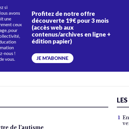
z si
Profitez de notre offre
Nous avons
uit une
découverte 19€ pour 3 mois
amment ceux
(accès web aux
tage, pour
contenus/archives en ligne +
ollectivité,
édition papier)
éducation
rmation
ez-nous !
JE M’ABONNE
de vous.
LES
En
ve
ctre de l’autisme