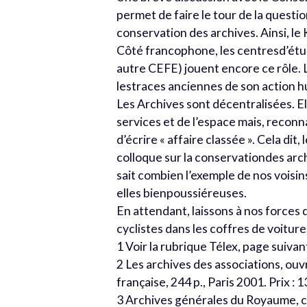
permet de faire le tour de la questi
conservation des archives. Ainsi, le
Côté francophone, les centresd’étu
autre CEFE) jouent encore ce rôle.
lestraces anciennes de son action h
Les Archives sont décentralisées. El
services et de l’espace mais, reconn
d’écrire « affaire classée ». Cela di
colloque sur la conservationdes ar
sait combien l’exemple de nos voisins
elles bienpoussiéreuses.
En attendant, laissons à nos forces 
cyclistes dans les coffres de voitur
1 Voir la rubrique Télex, page suivan
2 Les archives des associations, o
française, 244 p., Paris 2001. Prix : 
3 Archives générales du Royaume, c