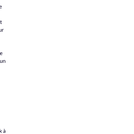
e
t
ur
ne
 un
k à