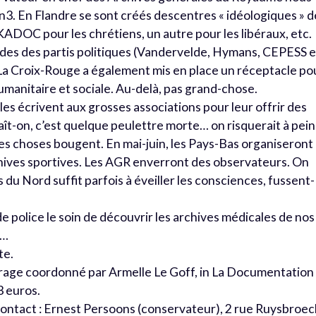
on3. En Flandre se sont créés descentres « idéologiques » d
 KADOC pour les chrétiens, un autre pour les libéraux, etc.
des des partis politiques (Vandervelde, Hymans, CEPESS e
 La Croix-Rouge a également mis en place un réceptacle po
umanitaire et sociale. Au-delà, pas grand-chose.
les écrivent aux grosses associations pour leur offrir des
aît-on, c’est quelque peulettre morte… on risquerait à pei
t, les choses bougent. En mai-juin, les Pays-Bas organiseront
chives sportives. Les AGR enverront des observateurs. On
 du Nord suffit parfois à éveiller les consciences, fussent-
de police le soin de découvrir les archives médicales de nos
e…
te.
uvrage coordonné par Armelle Le Goff, in La Documentation
13 euros.
ontact : Ernest Persoons (conservateur), 2 rue Ruysbroec