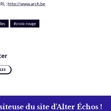
URL :
http://www.arch.be
les
#croix-rouge
ter
CLES
isiteuse du site d'Alter Échos !