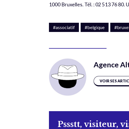
1000 Bruxelles. Tél. : 02 513 76 80. 
#associatif
#belgique
#bruxel
Agence Al
VOIR SES ARTI
Pssstt, visiteur, v