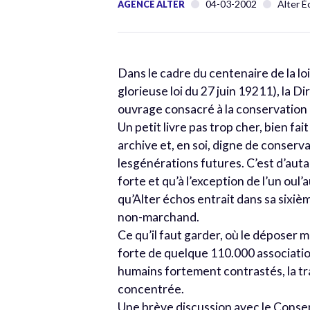
04-03-2002
Alter É
AGENCE ALTER
Dans le cadre du centenaire de la loi
glorieuse loi du 27 juin 19211), la 
ouvrage consacré à la conservation 
Un petit livre pas trop cher, bien fai
archive et, en soi, digne de conser
lesgénérations futures. C’est d’auta
forte et qu’à l’exception de l’un ou
qu’Alter échos entrait dans sa sixi
non-marchand.
Ce qu’il faut garder, où le déposer 
forte de quelque 110.000 associatio
humains fortement contrastés, la tr
concentrée.
Une brève discussion avec le Cons