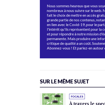
Nous sommes heureux que vous soye
nombreux à nous suivre sur le web. 
fait le choix de mettre en accès grat
grande partie de nos contenus, not
en lien avec le Covid-19, pour le par
l'intérêt qu'ils représentent pour la c
et pour répondre à notre mission d'
permanente. Mais produire une info
critique de qualité a un coût. Souten
Abonnez-vous ! Et parlez-en autour 
SUR LE MÊME SUJET
FOCALES
À travers le spe