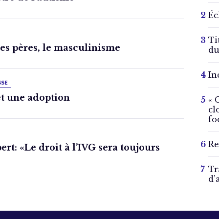
Éc
Ti
des pères, le masculinisme
du
In
SSE
t une adoption
« 
cl
fo
Re
rt: «Le droit à l’IVG sera toujours
Tr
d’