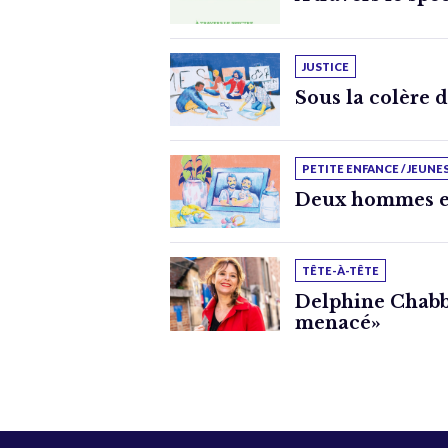
JUSTICE
Sous la colère 
PETITE ENFANCE / JEUNE
Deux hommes e
TÊTE-À-TÊTE
Delphine Chabbe
menacé»