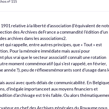
chos n° 115
 1901 relative à la liberté d’association (l’équivalent de not
Direction des Archives deFrance a commandité l’édition d’un
des archives dans les associations2.
t et qui rappelle, entre autres principes, que « Tout » est
vation. Pour la mémoire immédiate mais aussi pour
nt plus vrai que le secteur associatif connaît une rotation
l’autre moment commémoratif (qui s’est rappelé, en février,
ème année ?), peu de réflexesmémorants sont d’usage dans l
mais aussi avec quels délais de communicabilité. En Belgique
ns, d’inégale importanceet aux moyens financiers et
adition d’archivage est très faible. Ou alors thématiqueme
ervateur en chef des Archives générales du Royaume nous