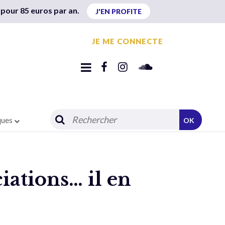
 pour 85 euros par an.
J'EN PROFITE
JE ME CONNECTE
ques
OK
ciations… il en