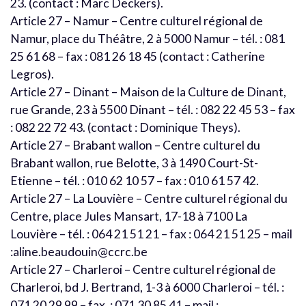
23. (contact : Marc Deckers).
Article 27 – Namur – Centre culturel régional de
Namur, place du Théâtre, 2 à 5000 Namur – tél. : 081
25 61 68 – fax : 081 26 18 45 (contact : Catherine
Legros).
Article 27 – Dinant – Maison de la Culture de Dinant,
rue Grande, 23 à 5500 Dinant – tél. : 082 22 45 53 – fax
: 082 22 72 43. (contact : Dominique Theys).
Article 27 – Brabant wallon – Centre culturel du
Brabant wallon, rue Belotte, 3 à 1490 Court-St-
Etienne – tél. : 010 62 10 57 – fax : 010 61 57 42.
Article 27 – La Louvière – Centre culturel régional du
Centre, place Jules Mansart, 17-18 à 7100 La
Louvière – tél. : 064 21 51 21 – fax : 064 21 51 25 – mail
:aline.beaudouin@ccrc.be
Article 27 – Charleroi – Centre culturel régional de
Charleroi, bd J. Bertrand, 1-3 à 6000 Charleroi – tél. :
071 20 29 99 – fax. : 071 30 85 41 – mail :