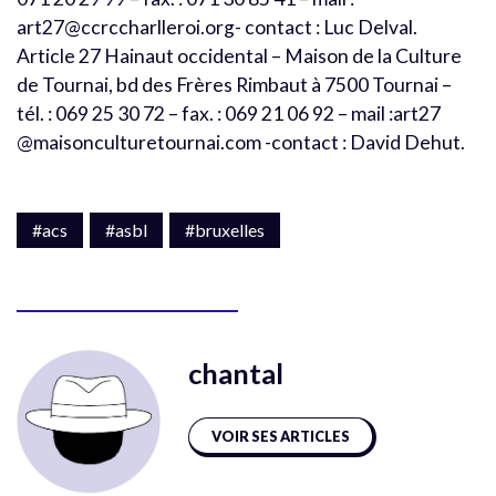
art27@ccrccharlleroi.org- contact : Luc Delval.
Article 27 Hainaut occidental – Maison de la Culture
de Tournai, bd des Frères Rimbaut à 7500 Tournai –
tél. : 069 25 30 72 – fax. : 069 21 06 92 – mail :art27
@maisonculturetournai.com -contact : David Dehut.
#acs
#asbl
#bruxelles
chantal
VOIR SES ARTICLES