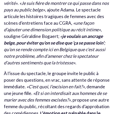
vérité»
.
«Je suis fière de montrer ce qui passe dans nos
pays au public belge»
, ajoute Adama. Le spectacle
articule les histoires tragiques de femmes avec des
scènes d’entretiens face au CGRA,
«une façon
d’ajouter une dimension politique au récit intime»
,
souligne Géraldine Bogaert;
«
je voulais un ancrage
belge, pour éviter qu’on se dise que ‘ça se passe loin’
;
qu’on se rende compte ici en Belgique que c’est aussi
notre problème, afin d’amener chez le spectateur
d’autres sentiments que la tristesse»
.
À l’issue du spectacle, le groupe invite le public à
poser des questions, en vrac, sans attente de réponse
immédiate.
«C’est quoi, l’excision en fait?»
, demande
une jeune fille.
«Et si on interdisait aux hommes de se
marier avec des femmes excisées?»
, propose une autre
femme du public, récoltant des regards d’approbation
des comédiennes.
L’émotion est palpable dans le