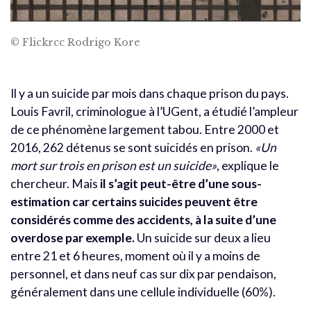
© Flickrcc Rodrigo Kore
Il y a un suicide par mois dans chaque prison du pays.
Louis Favril, criminologue à l’UGent, a étudié l’ampleur
de ce phénomène largement tabou. Entre 2000 et
2016, 262 détenus se sont suicidés en prison.
«Un
mort sur trois en prison est un suicide»
, explique le
chercheur. Mais
il s’agit peut-être d’une sous-
estimation car certains suicides peuvent être
considérés comme des accidents, à la suite d’une
overdose par exemple.
Un suicide sur deux a lieu
entre 21 et 6 heures, moment où il y a moins de
personnel, et dans neuf cas sur dix par pendaison,
généralement dans une cellule individuelle (60%).