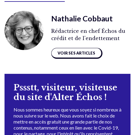
Nathalie Cobbaut
Rédactrice en chef Échos du
crédit et de l'endettement
VOIR SES ARTICLES
Pssstt, visiteur, visiteuse
du site d'Alter Échos !
Nous sommes heureux que vous soyez si nombreux à
nous suivre sur le web. Nous avons fait le choix de
mettre en accès gratuit une grande partie de nos
contenus, notamment ceux en lien avec le Covid-19,
pour le partage, pour l'intérêt qu'ils représentent