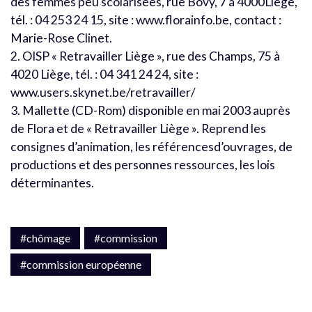
des femmes peu scolarisées, rue Bovy, 7 à 4000Liège,
tél. : 04 253 24 15, site : www.florainfo.be, contact :
Marie-Rose Clinet.
2. OISP « Retravailler Liège », rue des Champs, 75 à
4020 Liège, tél. : 04 341 24 24, site :
www.users.skynet.be/retravailler/
3. Mallette (CD-Rom) disponible en mai 2003 auprès
de Flora et de « Retravailler Liège ». Reprend les
consignes d’animation, les référencesd’ouvrages, de
productions et des personnes ressources, les lois
déterminantes.
#chômage
#commission
#commission européenne