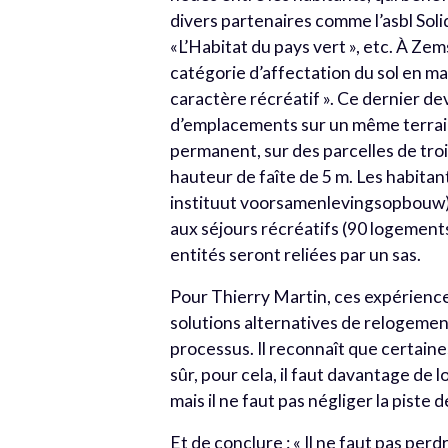
divers partenaires comme l’asbl Soli
«L’Habitat du pays vert », etc. À Zem
catégorie d’affectation du sol en ma
caractère récréatif ». Ce dernier d
d’emplacements sur un même terrain 
permanent, sur des parcelles de tro
hauteur de faîte de 5 m. Les habitan
instituut voorsamenlevingsopbouw).
aux séjours récréatifs (90 logements
entités seront reliées par un sas.
Pour Thierry Martin, ces expérienc
solutions alternatives de relogement
processus. Il reconnaît que certain
sûr, pour cela, il faut davantage de
mais il ne faut pas négliger la piste d
Et de conclure : « Il ne faut pas per