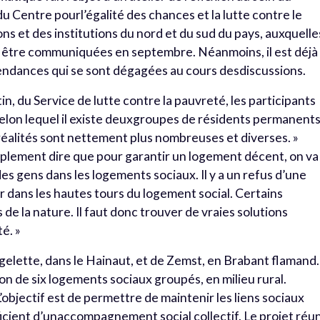
du Centre pourl’égalité des chances et la lutte contre le
ons et des institutions du nord et du sud du pays, auxquelle
nt être communiquées en septembre. Néanmoins, il est déjà
endances qui se sont dégagées au cours desdiscussions.
n, du Service de lutte contre la pauvreté, les participants
selon lequel il existe deuxgroupes de résidents permanents
s réalités sont nettement plus nombreuses et diverses. »
plement dire que pour garantir un logement décent, on va
s gens dans les logements sociaux. Il y a un refus d’une
 dans les hautes tours du logement social. Certains
de la nature. Il faut donc trouver de vraies solutions
é. »
rugelette, dans le Hainaut, et de Zemst, en Brabant flamand.
on de six logements sociaux groupés, en milieu rural.
objectif est de permettre de maintenir les liens sociaux
icient d’unaccompagnement social collectif. Le projet réun