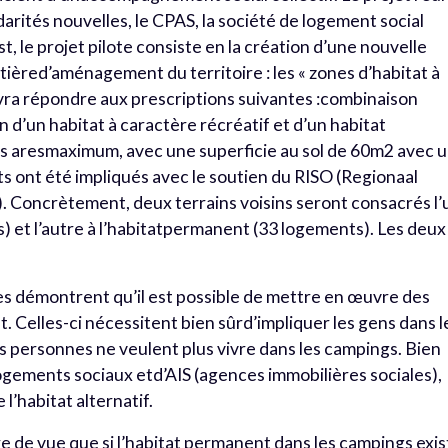
darités nouvelles, le CPAS, la société de logement social
st, le projet pilote consiste en la création d’une nouvelle
tièred’aménagement du territoire : les « zones d’habitat à
evra répondre aux prescriptions suivantes :combinaison
d’un habitat à caractère récréatif et d’un habitat
is aresmaximum, avec une superficie au sol de 60m2 avec 
ts ont été impliqués avec le soutien du RISO (Regionaal
 Concrètement, deux terrains voisins seront consacrés l’
) et l’autre à l’habitatpermanent (33 logements). Les deux
es démontrent qu’il est possible de mettre en œuvre des
. Celles-ci nécessitent bien sûrd’impliquer les gens dans l
es personnes ne veulent plus vivre dans les campings. Bien
 logements sociaux etd’AIS (agences immobilières sociales),
e l’habitat alternatif.
dre de vue que si l’habitat permanent dans les campings exis