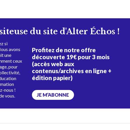
isiteuse du site d'Alter Échos !
z si
Profitez de notre offre
Nous avons
uit une
découverte 19€ pour 3 mois
amment ceux
(accès web aux
tage, pour
contenus/archives en ligne +
ollectivité,
édition papier)
éducation
rmation
ez-nous !
JE M’ABONNE
de vous.