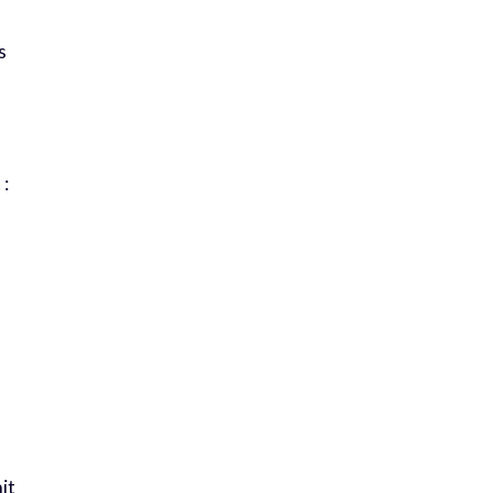
s
 :
it