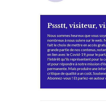
Pssstt, visiteur, v
Nous sommes heureux que vous soye
nombreux à nous suivre sur le web. 
fait le choix de mettre en accès grat
grande partie de nos contenus, not
en lien avec le Covid-19, pour le par
l'intérêt qu'ils représentent pour la c
et pour répondre à notre mission d'
permanente. Mais produire une info
critique de qualité a un coût. Souten
Abonnez-vous ! Et parlez-en autour 