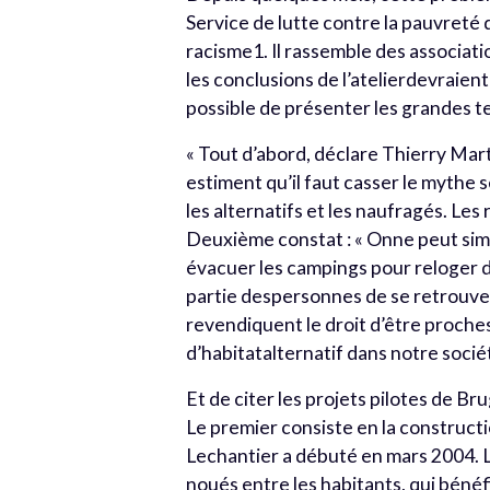
Service de lutte contre la pauvreté 
racisme1. Il rassemble des associati
les conclusions de l’atelierdevraie
possible de présenter les grandes t
« Tout d’abord, déclare Thierry Marti
estiment qu’il faut casser le mythe 
les alternatifs et les naufragés. Le
Deuxième constat : « Onne peut sim
évacuer les campings pour reloger de
partie despersonnes de se retrouver
revendiquent le droit d’être proches 
d’habitatalternatif dans notre sociét
Et de citer les projets pilotes de B
Le premier consiste en la constructi
Lechantier a débuté en mars 2004. L’
noués entre les habitants, qui bénéf