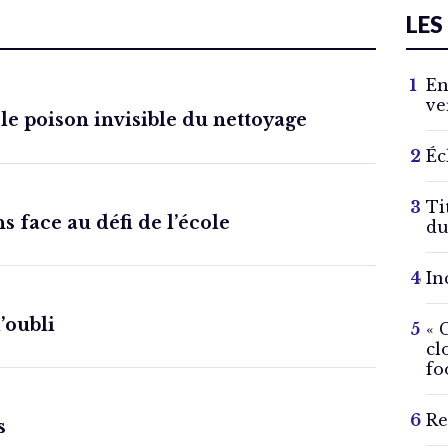
LES
En
ve
 le poison invisible du nettoyage
Éc
Ti
s face au défi de l’école
du
In
l’oubli
« 
cl
fo
Re
s