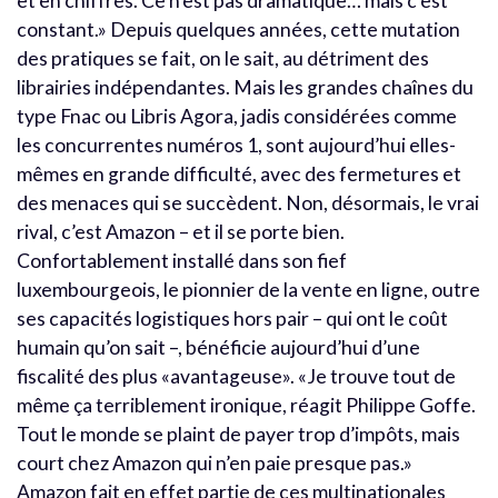
et en chiffres. Ce n’est pas dramatique… mais c’est
constant.» Depuis quelques années, cette mutation
des pratiques se fait, on le sait, au détriment des
librairies indépendantes. Mais les grandes chaînes du
type Fnac ou Libris Agora, jadis considérées comme
les concurrentes numéros 1, sont aujourd’hui elles-
mêmes en grande difficulté, avec des fermetures et
des menaces qui se succèdent. Non, désormais, le vrai
rival, c’est Amazon – et il se porte bien.
Confortablement installé dans son fief
luxembourgeois, le pionnier de la vente en ligne, outre
ses capacités logistiques hors pair – qui ont le coût
humain qu’on sait –, bénéficie aujourd’hui d’une
fiscalité des plus «avantageuse». «Je trouve tout de
même ça terriblement ironique, réagit Philippe Goffe.
Tout le monde se plaint de payer trop d’impôts, mais
court chez Amazon qui n’en paie presque pas.»
Amazon fait en effet partie de ces multinationales