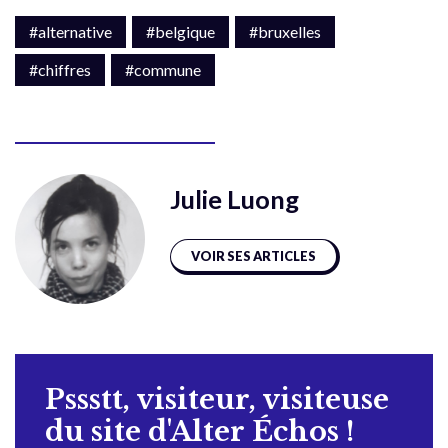
#alternative
#belgique
#bruxelles
#chiffres
#commune
Julie Luong
VOIR SES ARTICLES
Pssstt, visiteur, visiteuse
du site d'Alter Échos !