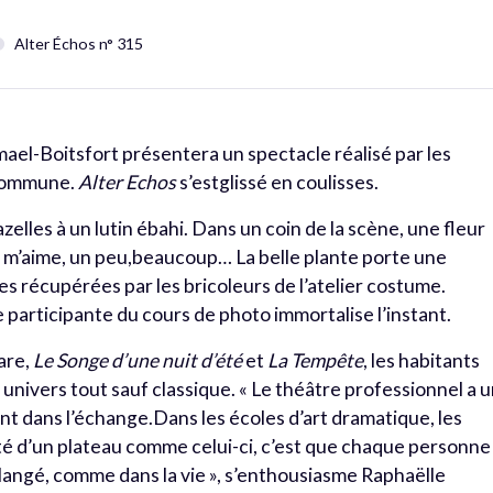
Alter Échos n° 315
mael-Boitsfort présentera un spectacle réalisé par les
 commune.
Alter Echos
s’estglissé en coulisses.
zelles à un lutin ébahi. Dans un coin de la scène, une fleur
il m’aime, un peu,beaucoup… La belle plante porte une
les récupérées par les bricoleurs de l’atelier costume.
participante du cours de photo immortalise l’instant.
are,
Le Songe d’une nuit d’été
et
La Tempête
, les habitants
univers tout sauf classique. « Le théâtre professionnel a 
ment dans l’échange.Dans les écoles d’art dramatique, les
té d’un plateau comme celui-ci, c’est que chaque personne
élangé, comme dans la vie », s’enthousiasme Raphaëlle