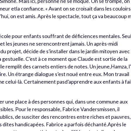
e Simone. Mais ici, personne ne se moque. On se trompe, on
eur etla confiance. « Avant on se croisait dans les couloirs
hui, on est amis. Après le spectacle, tout ça va beaucoup 
e école pour enfants souffrant de déficiences mentales. Seu
s et les jeunes ne serencontrent jamais. Un après-midi
 du projet, décide de s’installer dans le jardin mitoyen avec
la gestuelle. C’est à ce moment que Claude est sortie de la
lle remplit des carnets entiers de notes. Un jeune,Hamza, l
ire. Un étrange dialogue s’est noué entre eux. Mon travail
e celui-là. Certainement pasd’apprendre aux enfants à fa
er une place à des personnes qui, dans une commune aux
sibles. Pour le responsable, Fabrice Vandersmissen, il
ublics, de susciter des rencontres entre riches et pauvres,
es dites handicapées. Fabrice a parfois déchanté.Après le