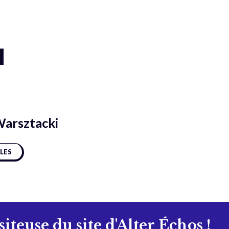
Warsztacki
CLES
isiteuse du site d'Alter Échos !