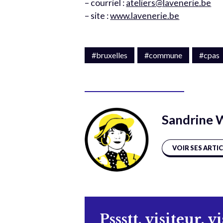
– courriel :
ateliers@lavenerie.be
– site :
www.lavenerie.be
#bruxelles
#commune
#cpas
Sandrine 
VOIR SES ARTI
Pssstt, visiteur, v