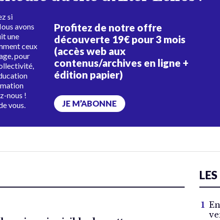
z si
Profitez de notre offre
Nous avons
uit une
découverte 19€ pour 3 mois
amment ceux
(accès web aux
tage, pour
contenus/archives en ligne +
ollectivité,
édition papier)
éducation
rmation
ez-nous !
JE M’ABONNE
de vous.
LES
En
ve