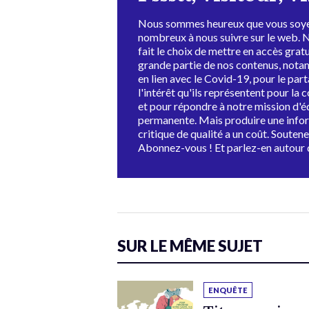
Nous sommes heureux que vous soye
nombreux à nous suivre sur le web. 
fait le choix de mettre en accès grat
grande partie de nos contenus, not
en lien avec le Covid-19, pour le par
l'intérêt qu'ils représentent pour la c
et pour répondre à notre mission d'
permanente. Mais produire une info
critique de qualité a un coût. Souten
Abonnez-vous ! Et parlez-en autour 
SUR LE MÊME SUJET
ENQUÊTE