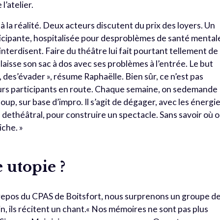
l’atelier.
à la réalité. Deux acteurs discutent du prix des loyers. Un
cipante, hospitalisée pour desproblèmes de santé mental
interdisent. Faire du théâtre lui fait pourtant tellement de
 laisse son sac à dos avec ses problèmes à l’entrée. Le but
, des’évader », résume Raphaëlle. Bien sûr, ce n’est pas
eurs participants en route. Chaque semaine, on sedemande
coup, sur base d’impro. Il s’agit de dégager, avec les énergi
, dethéâtral, pour construire un spectacle. Sans savoir où 
iche. »
 utopie ?
e repos du CPAS de Boitsfort, nous surprenons un groupe d
in, ils récitent un chant.« Nos mémoires ne sont pas plus