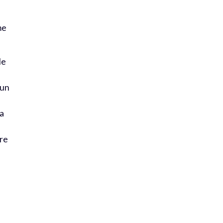
me
le
 un
’a
ire