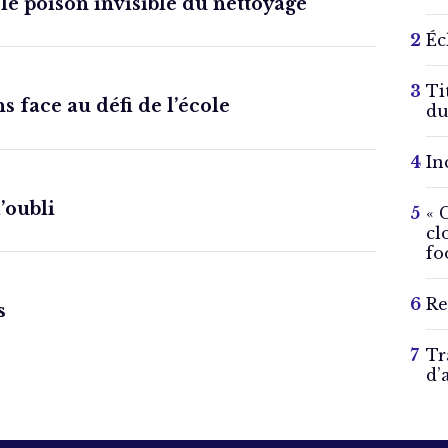
 le poison invisible du nettoyage
Éc
Ti
s face au défi de l’école
du
In
l’oubli
« 
cl
fo
Re
s
Tr
d’