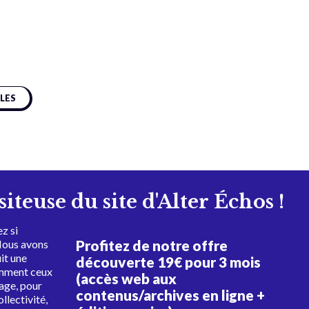
CLES
isiteuse du site d'Alter Échos !
z si
Profitez de notre offre
Nous avons
uit une
découverte 19€ pour 3 mois
amment ceux
(accès web aux
tage, pour
contenus/archives en ligne +
ollectivité,