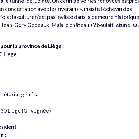
via le tunnel de Cointe. Un écrin de voiries rénovées estpré
 concertation avec les riverains », insiste l’échevin des
is : la culturen’est pas invitée dans la demeure historiqu
it Jean-Géry Godeaux. Mais le château s’éboulait, etune is
our la province de Liège
:
00 Liège
crétariat général.
030 Liège (Grivegnée)
ésident.
on
: