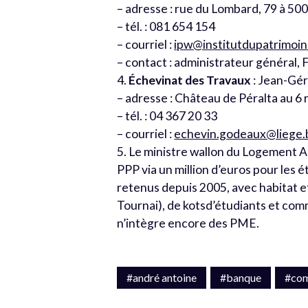
– adresse : rue du Lombard, 79 à 5
– tél. : 081 654 154
– courriel :
ipw@institutdupatrimoin
– contact : administrateur général, 
4.
Échevinat des Travaux
: Jean-Gé
– adresse : Château de Péralta au 6 
– tél. : 04 367 20 33
– courriel :
echevin.godeaux@liege.
5. Le ministre wallon du Logement 
PPP via un million d’euros pour les é
retenus depuis 2005, avec habitat et
Tournai), de kotsd’étudiants et c
n’intègre encore des PME.
#andré antoine
#banque
#co