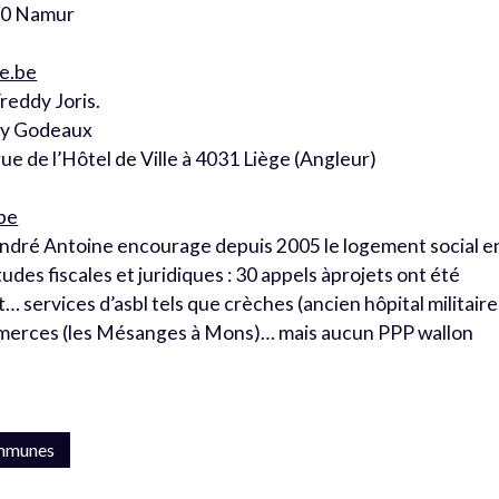
000 Namur
e.be
Freddy Joris.
ry Godeaux
rue de l’Hôtel de Ville à 4031 Liège (Angleur)
be
André Antoine encourage depuis 2005 le logement social e
tudes fiscales et juridiques : 30 appels àprojets ont été
… services d’asbl tels que crèches (ancien hôpital militaire
ommerces (les Mésanges à Mons)… mais aucun PPP wallon
mmunes