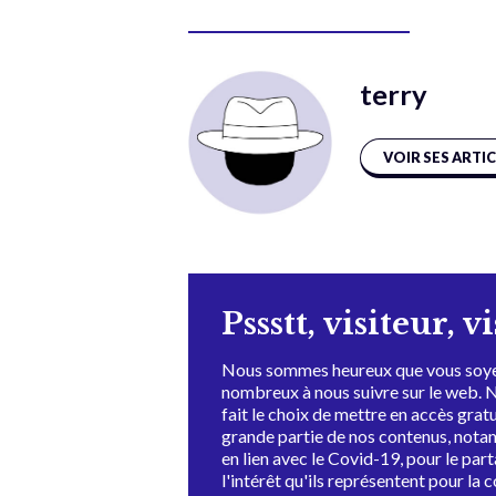
terry
VOIR SES ARTI
Pssstt, visiteur, v
Nous sommes heureux que vous soye
nombreux à nous suivre sur le web. 
fait le choix de mettre en accès grat
grande partie de nos contenus, not
en lien avec le Covid-19, pour le par
l'intérêt qu'ils représentent pour la c