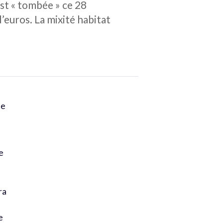
st « tombée » ce 28
’euros. La mixité habitat
ce
e
ra
e