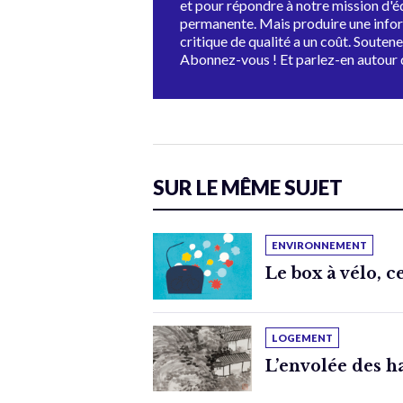
et pour répondre à notre mission d'
permanente. Mais produire une info
critique de qualité a un coût. Souten
Abonnez-vous ! Et parlez-en autour 
SUR LE MÊME SUJET
ENVIRONNEMENT
Le box à vélo, c
LOGEMENT
L’envolée des ha