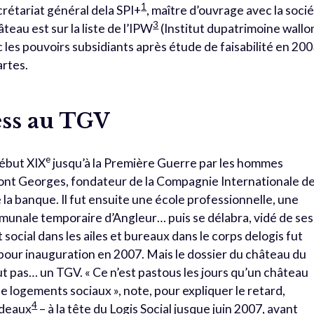
1
crétariat général dela SPI+
, maître d’ouvrage avec la soci
3
âteau est sur la liste de l’IPW
(Institut dupatrimoine wallo
 les pouvoirs subsidiants après étude de faisabilité en 20
artes.
ess au TGV
e
début XIX
jusqu’à la Première Guerre par les hommes
dont Georges, fondateur de la Compagnie Internationale d
la banque. Il fut ensuite une école professionnelle, une
mmunale temporaire d’Angleur… puis se délabra, vidé de ses
 social dans les ailes et bureaux dans le corps delogis fut
 pour inauguration en 2007. Mais le dossier du château du
ut pas… un TGV. « Ce n’est pastous les jours qu’un château
e logements sociaux », note, pour expliquer le retard,
4
odeaux
– à la tête du Logis Social jusque juin 2007, avant