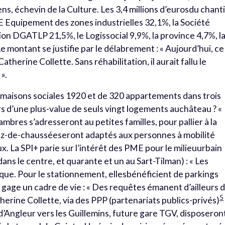
ns, échevin de la Culture. Les 3,4 millions d’eurosdu chant
E Equipement des zones industrielles 32,1%, la Société
on DGATLP 21,5%, le Logissocial 9,9%, la province 4,7%, l
 Le montant se justifie par le délabrement : « Aujourd’hui, ce
herine Collette. Sans réhabilitation, il aurait fallu le
».
 maisons sociales 1920 et de 320 appartements dans trois
rs d’une plus-value de seuls vingt logements auchâteau ? «
bres s’adresseront au petites familles, pour pallier à la
rez-de-chausséeseront adaptés aux personnes à mobilité
. La SPI+ parie sur l’intérêt des PME pour le milieuurbain
ans le centre, et quarante et un au Sart-Tilman) : « Les
ue. Pour le stationnement, ellesbénéficient de parkings
 gage un cadre de vie : « Des requêtes émanent d’ailleurs 
5
rine Collette, via des PPP (partenariats publics-privés)
red’Angleur vers les Guillemins, future gare TGV, disposeron