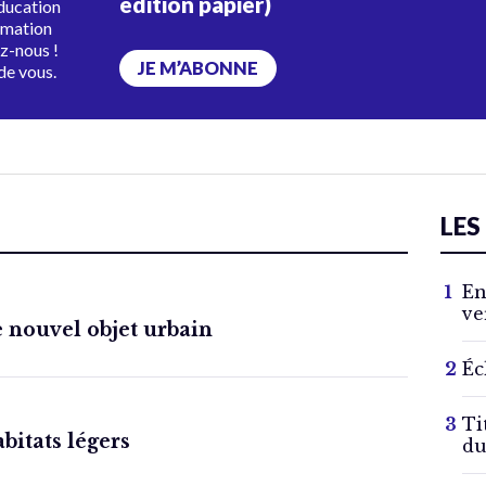
édition papier)
éducation
rmation
ez-nous !
JE M’ABONNE
de vous.
LES
En
ve
e nouvel objet urbain
Éc
Ti
bitats légers
du