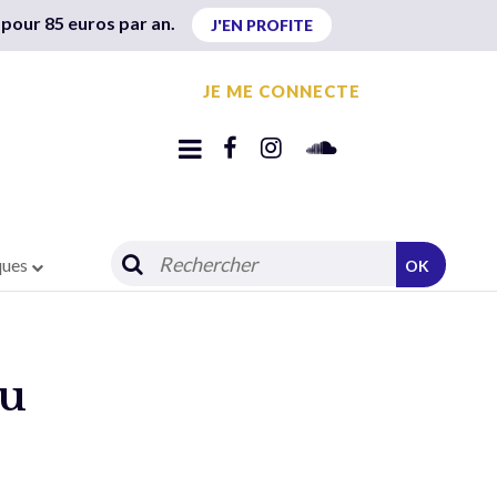
 pour 85 euros par an.
J'EN PROFITE
JE ME CONNECTE
ques
OK
au