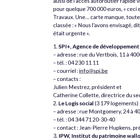
aussi de l’accès autoroutier rapide 
pour quelque 700 000 euros, « ceci en
Travaux. Une… carte manque, toutefo
classée : « Nous l’avons envisagé, d
était urgente ».
1.
SPI+, Agence de développement p
– adresse : rue du Vertbois, 11 à 40
– tél. : 04 230 11 11
– courriel :
info@spi.be
– contacts :
Julien Mestrez, président et
Catherine Collette, directrice du se
2.
Le Logis social
(3 179 logements)
– adresse : rue Montgomery, 24 à 4
– tél. : 04 344 71 20-30-40
– contact : Jean-Pierre Hupkens, pr
3.
IPW, Institut du patrimoine wall