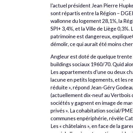
l’actuel président Jean Pierre Hupke
sont répartis entre la Région – DGE
wallonne du logement 28,1%, la Régi
SPI+ 3,4%, et la Ville de Liège 0,3%.
patrimoine est dangereux, expliqueCat
démolir, ce qui aurait été moins cher 
Angleur est doté de quelque trente
buildings sociaux 1960/70. Quid alo
Les appartements d’une ou deux cham
lacune en petits logements, et les 
réduite », répond Jean-Géry Godeaux
(actuellement dix-neuf au Vertbois d
sociétés y gagnent en image de marq
privés ». La cohabitation social/PME
communes enpériphérie, révèle Cathe
Les « châtelains », en face de la ga