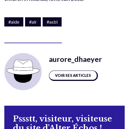
#aide
#air
#asbl
aurore_dhaeyer
VOIR SES ARTICLES
Pssstt, visiteur, visiteuse
du site d'Alter Échos !