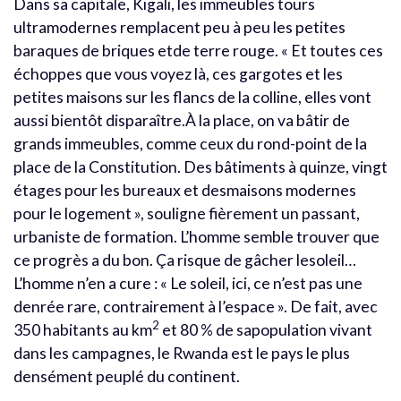
Dans sa capitale, Kigali, les immeubles tours
ultramodernes remplacent peu à peu les petites
baraques de briques etde terre rouge. « Et toutes ces
échoppes que vous voyez là, ces gargotes et les
petites maisons sur les flancs de la colline, elles vont
aussi bientôt disparaître.À la place, on va bâtir de
grands immeubles, comme ceux du rond-point de la
place de la Constitution. Des bâtiments à quinze, vingt
étages pour les bureaux et desmaisons modernes
pour le logement », souligne fièrement un passant,
urbaniste de formation. L’homme semble trouver que
ce progrès a du bon. Ça risque de gâcher lesoleil…
L’homme n’en a cure : « Le soleil, ici, ce n’est pas une
denrée rare, contrairement à l’espace ». De fait, avec
2
350 habitants au km
et 80 % de sapopulation vivant
dans les campagnes, le Rwanda est le pays le plus
densément peuplé du continent.