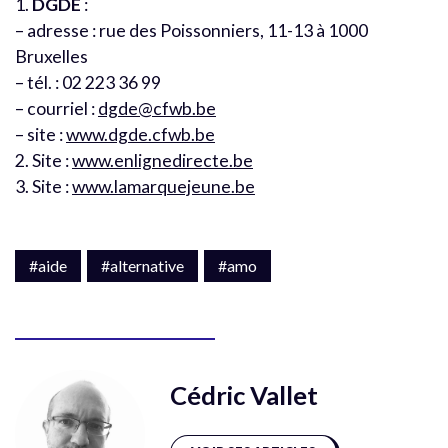
1.
DGDE
:
– adresse : rue des Poissonniers, 11-13 à 1000
Bruxelles
– tél. : 02 223 36 99
– courriel :
dgde@cfwb.be
– site :
www.dgde.cfwb.be
2. Site :
www.enlignedirecte.be
3. Site :
www.lamarquejeune.be
#aide
#alternative
#amo
Cédric Vallet