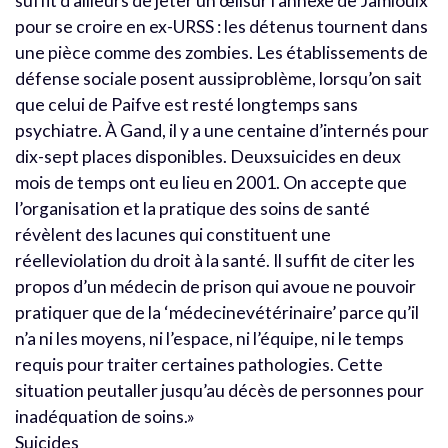
suffit d’ailleurs de jeter un œilsur l’annexe de Jamioulx
pour se croire en ex-URSS : les détenus tournent dans
une pièce comme des zombies. Les établissements de
défense sociale posent aussiproblème, lorsqu’on sait
que celui de Paifve est resté longtemps sans
psychiatre. À Gand, il y a une centaine d’internés pour
dix-sept places disponibles. Deuxsuicides en deux
mois de temps ont eu lieu en 2001. On accepte que
l’organisation et la pratique des soins de santé
révèlent des lacunes qui constituent une
réelleviolation du droit à la santé. Il suffit de citer les
propos d’un médecin de prison qui avoue ne pouvoir
pratiquer que de la ‘médecinevétérinaire’ parce qu’il
n’a ni les moyens, ni l’espace, ni l’équipe, ni le temps
requis pour traiter certaines pathologies. Cette
situation peutaller jusqu’au décès de personnes pour
inadéquation de soins.»
Suicides