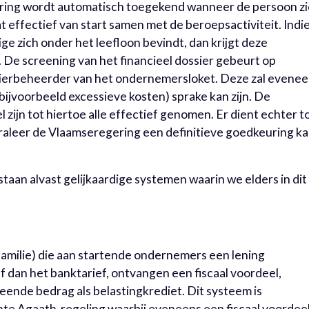
ring wordt automatisch toegekend wanneer de persoon z
t effectief van start samen met de beroepsactiviteit. Indi
ge zich onder het leefloon bevindt, dan krijgt deze
 De screening van het financieel dossier gebeurt op
sierbeheerder van het ondernemersloket. Deze zal evene
bijvoorbeeld excessieve kosten) sprake kan zijn. De
zijn tot hiertoe alle effectief genomen. Er dient echter t
aleer de Vlaamseregering een definitieve goedkeuring k
estaan alvast gelijkaardige systemen waarin we elders in dit
 familie) die aan startende ondernemers een lening
f dan het banktarief, ontvangen een fiscaal voordeel,
ende bedrag als belastingkrediet. Dit systeem is
te Agaath-regeling waarbij eveneens een fiscaal voordee