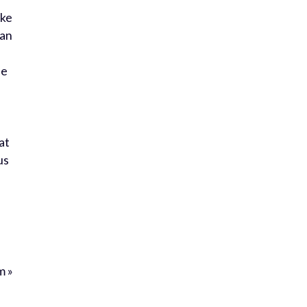
lke
aan
de
at
us
m »