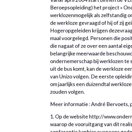
Beroepsopleiding) het project « O
werklozenmogelijk als zelfstandig o
de werkloze gevraagd of hij of zij 
Hogeropgeleiden krijgen dezevraag
maal voorgelegd. Personen die posi
die nagaat of ze over een aantal ei
belangrijke meerwaarde beschouwd
ondernemerschap bij werklozen te st
uit de bus komt, kan de werkloze een
van Unizo volgen. De eerste opleid
om jaarlijks een duizendtal werkloze
zouden volgen.
Meer informatie : André Bervoets, p
1. Op de website http://www.onder
waarop de vooruitgang van dit real
conferentie kanhier eveneens ged