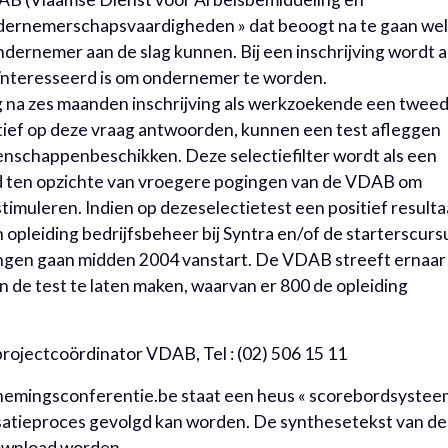
ndernemerschapsvaardigheden » dat beoogt na te gaan we
ndernemer aan de slag kunnen. Bij een inschrijving wordt 
geïnteresseerd is om ondernemer te worden.
 na zes maanden inschrijving als werkzoekende een twee
tief op deze vraag antwoorden, kunnen een test afleggen
genschappenbeschikken. Deze selectiefilter wordt als een
 ten opzichte van vroegere pogingen van de VDAB om
imuleren. Indien op dezeselectietest een positief resulta
 opleiding bedrijfsbeheer bij Syntra en/of de starterscurs
ingen gaan midden 2004 vanstart. De VDAB streeft ernaar
n de test te laten maken, waarvan er 800 de opleiding
rojectcoördinator VDAB, Tel : (02) 506 15 11
nemingsconferentie.be staat een heus « scorebordsystee
isatieproces gevolgd kan worden. De synthesetekst van de
ownload worden.