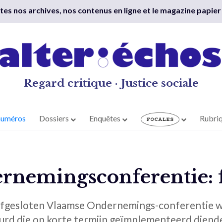
outes nos archives, nos contenus en ligne et le magazine papier
Regard critique · Justice sociale
numéros
Dossiers
Enquêtes
Rubri
rnemingsconferentie: 
 afgesloten Vlaamse Ondernemings-conferentie w
rd die op korte termijn geïmplementeerd diend