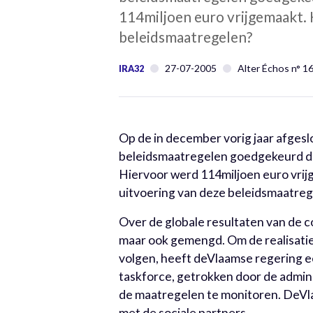
114miljoen euro vrijgemaakt. 
beleidsmaatregelen?
27-07-2005
Alter Échos n° 1
IRA32
Op de in december vorig jaar afge
beleidsmaatregelen goedgekeurd di
Hiervoor werd 114miljoen euro vrij
uitvoering van deze beleidsmaatre
Over de globale resultaten van de c
maar ook gemengd. Om de realisati
volgen, heeft deVlaamse regering 
taskforce, getrokken door de admini
de maatregelen te monitoren. DeVl
met de sociale partners.