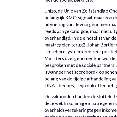
Unizo, de Unie van Zelfstandige On
belangrijk KMO-signaal, maar zou d
uitvoering van devoorgenomen maatr
reeds aangekondigde, maar niet ui
overhandigd. In de eindtekst van 
maatregelen terug2. Johan Bortier va
scorebordsysteem een zeer positie
Ministers overgenomen kan worden. 
besproken met de sociale partners. »
iswanneer het scorebord « op schema
belang van de tijdige afhandeling va
DNA-cheques,… zijn ook effectief g
De vakbonden hadden de slottekst v
deze wel. In sommige maatregelen ko
overheidsverzekeringtegen inkomens
gezien dit een verstaatsing van on