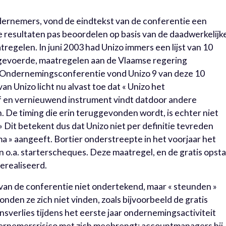
dernemers, vond de eindtekst van de conferentie een
e resultaten pas beoordelen op basis van de daadwerkelijk
egelen. In juni 2003 had Unizo immers een lijst van 10
tgevoerde, maatregelen aan de Vlaamse regering
deOndernemingsconferentie vond Unizo 9 van deze 10
n Unizo licht nu alvast toe dat « Unizo het
f en vernieuwend instrument vindt datdoor andere
De timing die erin teruggevonden wordt, is echter niet
 Dit betekent dus dat Unizo niet per definitie tevreden
 » aangeeft. Bortier onderstreepte in het voorjaar het
n o.a. starterscheques. Deze maatregel, en de gratis opsta
erealiseerd.
an de conferentie niet ondertekend, maar « steunden »
nden ze zich niet vinden, zoals bijvoorbeeld de gratis
verlies tijdens het eerste jaar ondernemingsactiviteit
dernemersrisico met zich meebrengt; accountmanagers bij