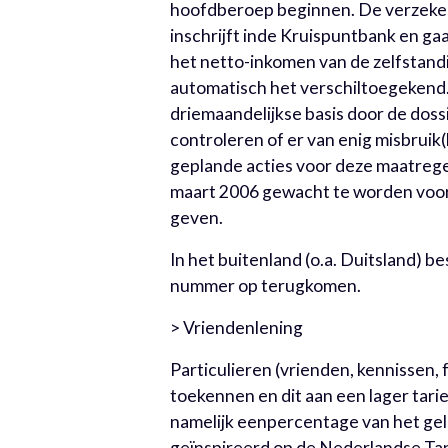
hoofdberoep beginnen. De verzeke
inschrijft inde Kruispuntbank en gaa
het netto-inkomen van de zelfstandi
automatisch het verschiltoegekend.
driemaandelijkse basis door de dos
controleren of er van enig misbruik(
geplande acties voor deze maatregel 
maart 2006 gewacht te worden voor
geven.
In het buitenland (o.a. Duitsland) b
nummer op terugkomen.
> Vriendenlening
Particulieren (vrienden, kennissen,
toekennen en dit aan een lager tarie
namelijk eenpercentage van het gele
geïnspireerd op de Nederlandse Tan