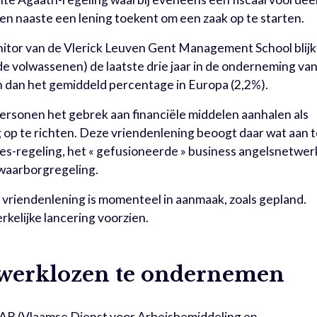
 naaste een lening toekent om een zaak op te starten.
itor van de Vlerick Leuven Gent Management School blijk
de volwassenen) de laatste drie jaar in de onderneming va
dan het gemiddeld percentage in Europa (2,2%).
 personen het gebrek aan financiële middelen aanhalen als
p te richten. Deze vriendenlening beoogt daar wat aan 
s-regeling, het « gefusioneerde » business angelsnetwer
waarborgregeling.
vriendenlening is momenteel in aanmaak, zoals gepland.
kelijke lancering voorzien.
 werklozen te ondernemen
DAB (Vlaamse Dienst voor Arbeisbemiddeling en