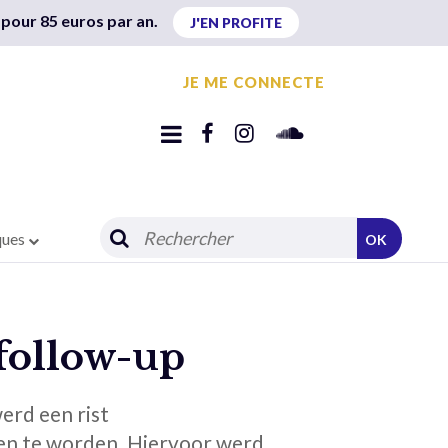
 pour 85 euros par an.
J'EN PROFITE
JE ME CONNECTE
ques
OK
follow-up
erd een rist
en te worden. Hiervoor werd