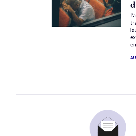
d
L’
tr
le
ex
en
AU