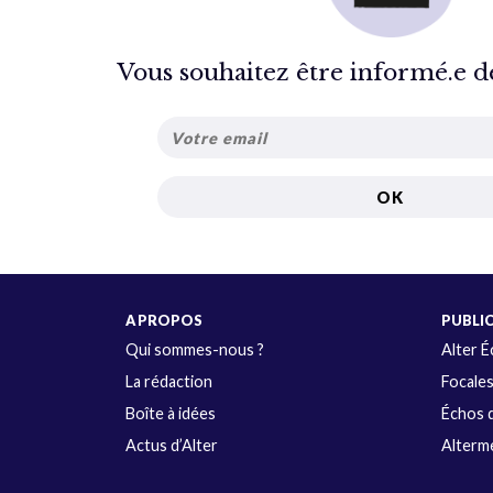
Vous souhaitez être informé.e de 
A PROPOS
PUBLI
Qui sommes-nous ?
Alter 
La rédaction
Focale
Boîte à idées
Échos d
Actus d’Alter
Alterme