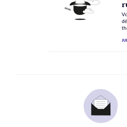
r
Vo
dé
th
JU