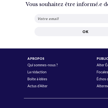
Vous souhaitez être informé.e de 
A PROPOS
PUBLI
Qui sommes-nous ?
Alter 
La rédaction
Focale
Boîte à idées
Échos d
Actus d’Alter
Alterme