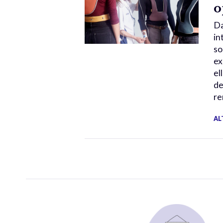
o
Da
in
so
ex
el
de
re
AL