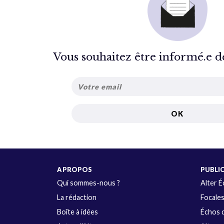
Vous souhaitez être informé.e de 
A PROPOS
PUBLI
Qui sommes-nous ?
Alter 
La rédaction
Focale
Boîte à idées
Échos d