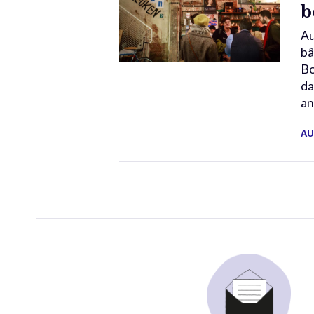
b
Au
bâ
Bo
da
an
AU