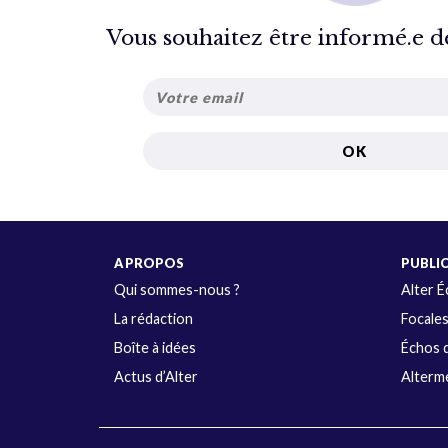
Vous souhaitez être informé.e de 
A PROPOS
PUBLI
Qui sommes-nous ?
Alter 
La rédaction
Focale
Boîte à idées
Échos d
Actus d’Alter
Alterme