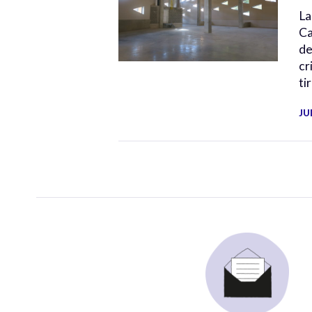
La
Ca
de
cr
ti
JU