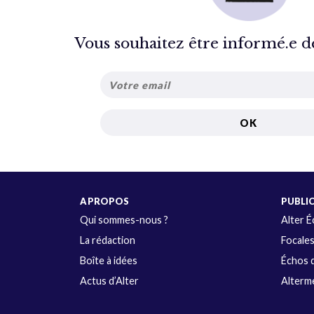
Vous souhaitez être informé.e de 
A PROPOS
PUBLI
Qui sommes-nous ?
Alter 
La rédaction
Focale
Boîte à idées
Échos d
Actus d’Alter
Alterme