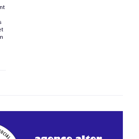
ent
s
et
in