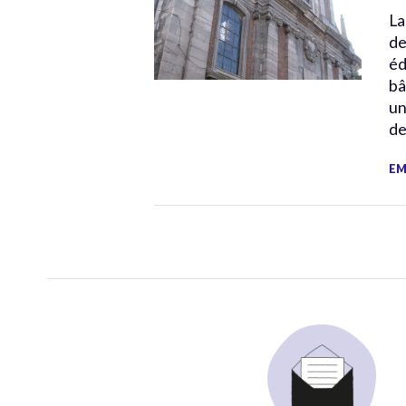
La
de
éd
bâ
un
de
EM