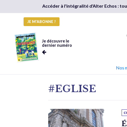
Accéder à l'intégralité d'Alter Echos : t
JE M'ABONNE !
Je découvre le
dernier numéro
Nos 
#EGLISE
C
É