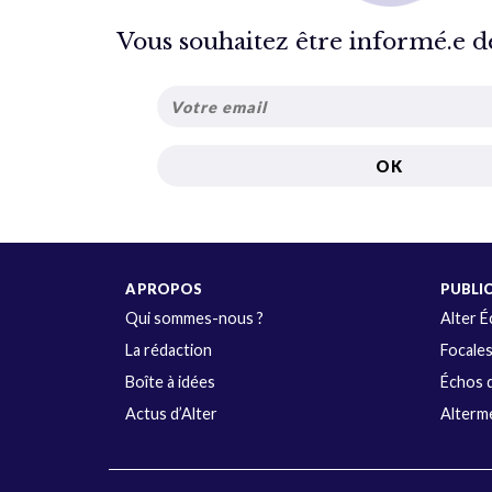
Vous souhaitez être informé.e de 
A PROPOS
PUBLI
Qui sommes-nous ?
Alter 
La rédaction
Focale
Boîte à idées
Échos d
Actus d’Alter
Alterme