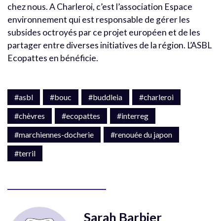
chez nous. A Charleroi, c’est l’association Espace
environnement qui est responsable de gérer les
subsides octroyés par ce projet européen et de les
partager entre diverses initiatives de la région. L’ASBL
Ecopattes en bénéficie.
#asbl
#bouc
#buddleia
#charleroi
#chèvres
#ecopattes
#interreg
#marchiennes-docherie
#renouée du japon
#terril
Sarah Barbier